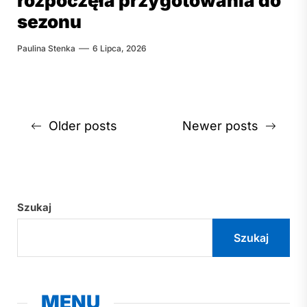
rozpoczęła przygotowania do
sezonu
Paulina Stenka
6 Lipca, 2026
Nawigacja
Older posts
Newer posts
po
wpisach
Szukaj
Szukaj
MENU