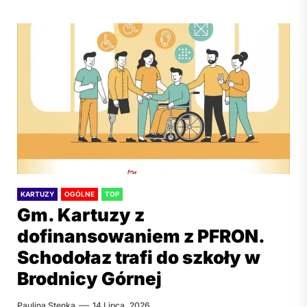
KARTUZY
OGÓLNE
TOP
Gm. Kartuzy z
dofinansowaniem z PFRON.
Schodołaz trafi do szkoły w
Brodnicy Górnej
Paulina Stenka
14 Lipca, 2026