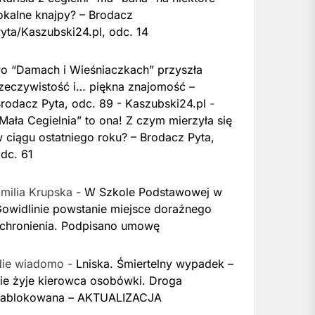
okalne knajpy? – Brodacz
yta/Kaszubski24.pl, odc. 14
o “Damach i Wieśniaczkach” przyszła
zeczywistość i… piękna znajomość –
rodacz Pyta, odc. 89 - Kaszubski24.pl
-
Mała Cegielnia” to ona! Z czym mierzyła się
 ciągu ostatniego roku? – Brodacz Pyta,
dc. 61
milia Krupska
-
W Szkole Podstawowej w
owidlinie powstanie miejsce doraźnego
chronienia. Podpisano umowę
Nie wiadomo
-
Lniska. Śmiertelny wypadek –
ie żyje kierowca osobówki. Droga
zablokowana – AKTUALIZACJA