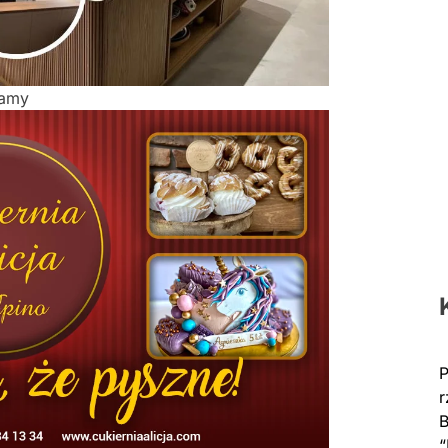
lamy
P
r
B
“