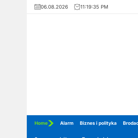
Skip
06.08.2026
11:19:36 PM
to
the
content
Home
Alarm
Biznes i polityka
Broda