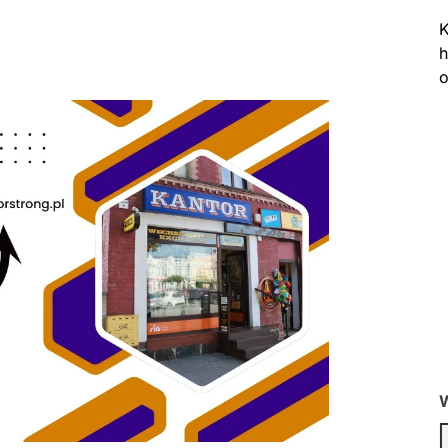
K
h
o
W