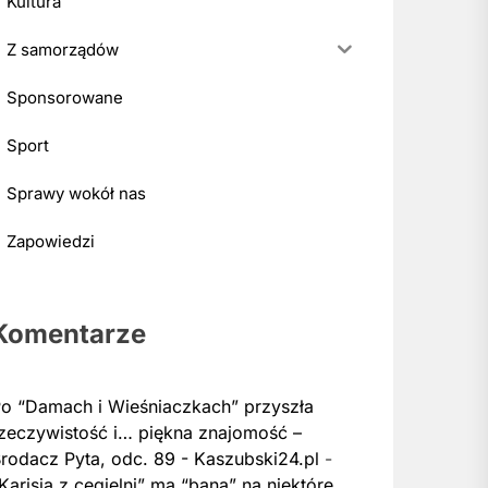
Kultura
Z samorządów
Sponsorowane
Sport
Sprawy wokół nas
Zapowiedzi
Komentarze
o “Damach i Wieśniaczkach” przyszła
zeczywistość i… piękna znajomość –
rodacz Pyta, odc. 89 - Kaszubski24.pl
-
Karisia z cegielni” ma “bana” na niektóre