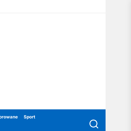
ubski24.pl
orowane
Sport