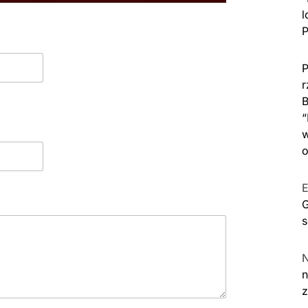
l
P
P
r
B
“
w
o
E
G
s
n