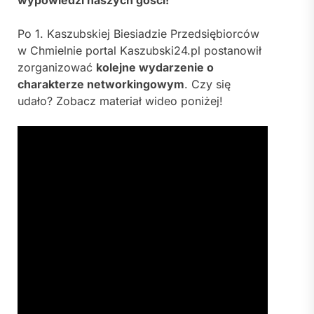
Po 1. Kaszubskiej Biesiadzie Przedsiębiorców
w Chmielnie portal Kaszubski24.pl postanowił
zorganizować
kolejne wydarzenie o
charakterze networkingowym
. Czy się
udało? Zobacz materiał wideo poniżej!