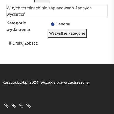
W tych terminach nie zaplanowano żadnych
wydarzeń.
Kategorie
General
wydarzenia
Wszystkie kategorie
Drukuj
Zobacz
Kaszubski24.pl 2024. Wszelkie prawa zastrzeżone.
O
Kontakt
Polityka
Regulamin
nas
z
prywatności
portalu