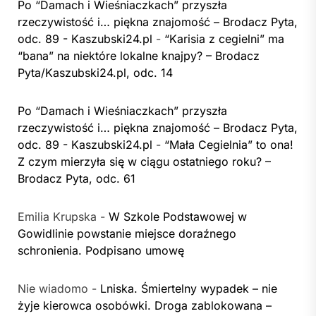
Po “Damach i Wieśniaczkach” przyszła
rzeczywistość i… piękna znajomość – Brodacz Pyta,
odc. 89 - Kaszubski24.pl
-
“Karisia z cegielni” ma
“bana” na niektóre lokalne knajpy? – Brodacz
Pyta/Kaszubski24.pl, odc. 14
Po “Damach i Wieśniaczkach” przyszła
rzeczywistość i… piękna znajomość – Brodacz Pyta,
odc. 89 - Kaszubski24.pl
-
“Mała Cegielnia” to ona!
Z czym mierzyła się w ciągu ostatniego roku? –
Brodacz Pyta, odc. 61
Emilia Krupska
-
W Szkole Podstawowej w
Gowidlinie powstanie miejsce doraźnego
schronienia. Podpisano umowę
Nie wiadomo
-
Lniska. Śmiertelny wypadek – nie
żyje kierowca osobówki. Droga zablokowana –