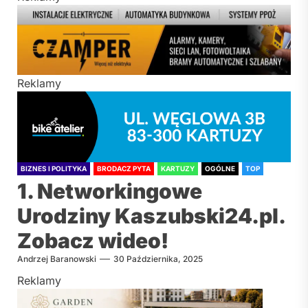
Reklamy
BIZNES I POLITYKA
BRODACZ PYTA
KARTUZY
OGÓLNE
TOP
1. Networkingowe
Urodziny Kaszubski24.pl.
Zobacz wideo!
Andrzej Baranowski
30 Października, 2025
Reklamy