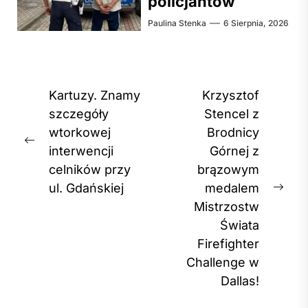
policjantów
Paulina Stenka
6 Sierpnia, 2026
Nawigacja
Kartuzy. Znamy
Krzysztof
wpisu
szczegóły
Stencel z
wtorkowej
Brodnicy
Previous
interwencji
Górnej z
post:
celników przy
brązowym
ul. Gdańskiej
medalem
Nex
Mistrzostw
post
Świata
Firefighter
Challenge w
Dallas!