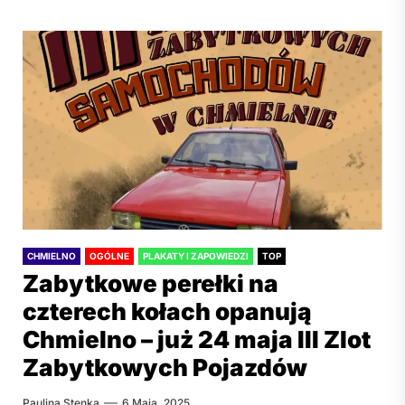
CHMIELNO
OGÓLNE
PLAKATY I ZAPOWIEDZI
TOP
Zabytkowe perełki na
czterech kołach opanują
Chmielno – już 24 maja III Zlot
Zabytkowych Pojazdów
Paulina Stenka
6 Maja, 2025