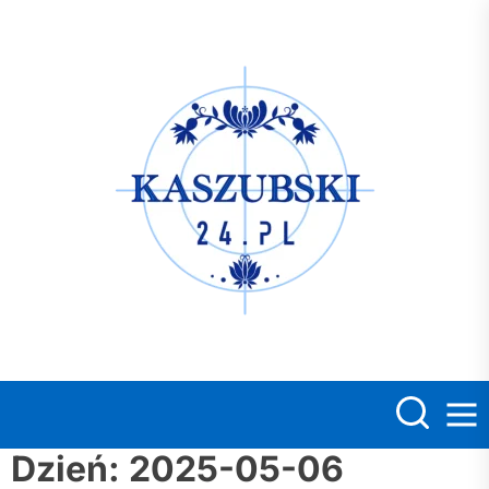
Skip
to
the
Kasz
content
Dzień:
2025-05-06