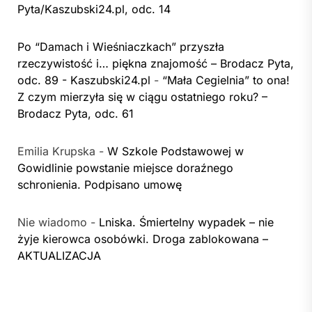
Pyta/Kaszubski24.pl, odc. 14
Po “Damach i Wieśniaczkach” przyszła
rzeczywistość i… piękna znajomość – Brodacz Pyta,
odc. 89 - Kaszubski24.pl
-
“Mała Cegielnia” to ona!
Z czym mierzyła się w ciągu ostatniego roku? –
Brodacz Pyta, odc. 61
Emilia Krupska
-
W Szkole Podstawowej w
Gowidlinie powstanie miejsce doraźnego
schronienia. Podpisano umowę
Nie wiadomo
-
Lniska. Śmiertelny wypadek – nie
żyje kierowca osobówki. Droga zablokowana –
AKTUALIZACJA