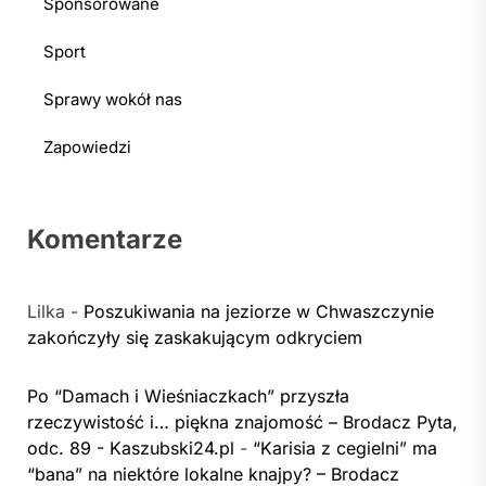
Sponsorowane
Sport
Sprawy wokół nas
Zapowiedzi
Komentarze
Lilka
-
Poszukiwania na jeziorze w Chwaszczynie
zakończyły się zaskakującym odkryciem
Po “Damach i Wieśniaczkach” przyszła
rzeczywistość i… piękna znajomość – Brodacz Pyta,
odc. 89 - Kaszubski24.pl
-
“Karisia z cegielni” ma
“bana” na niektóre lokalne knajpy? – Brodacz