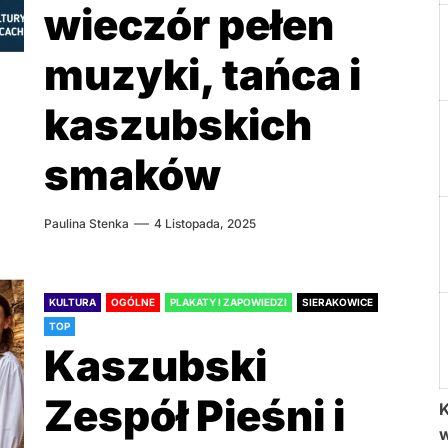
wieczór pełen
muzyki, tańca i
kaszubskich
smaków
Paulina Stenka
4 Listopada, 2025
KULTURA
OGÓLNE
PLAKATY I ZAPOWIEDZI
SIERAKOWICE
TOP
Kaszubski
Zespół Pieśni i
K