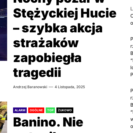
Stężyckiej Hucie
L
C
o
– szybka akcja
strażaków
P
r
zapobiegła
B
“
l
tragedii
P
Andrzej Baranowski
4 Listopada, 2025
P
r
B
ALARM
OGÓLNE
TOP
ŻUKOWO
“
Banino. Nie
w
o