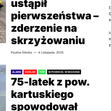
ustąpił
E
pierwszeństwa –
G
s
zderzenie na
skrzyżowaniu
n
Paulina Stenka
4 Listopada, 2025
ALARM
OGÓLNE
TOP
W POWIECIE, W REGIONIE
75-latek z pow.
kartuskiego
spowodował