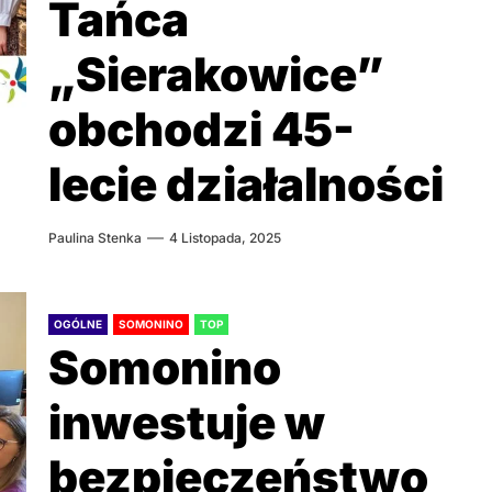
Tańca
„Sierakowice”
obchodzi 45-
lecie działalności
Paulina Stenka
4 Listopada, 2025
OGÓLNE
SOMONINO
TOP
Somonino
inwestuje w
bezpieczeństwo