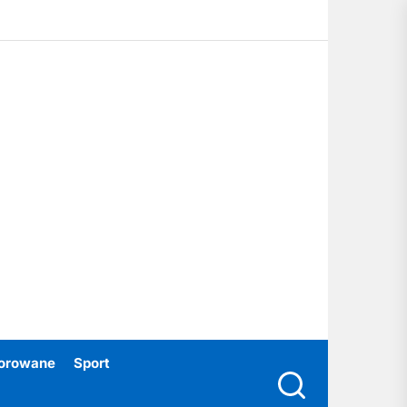
ubski24.pl
orowane
Sport