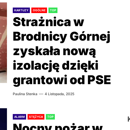
KARTUZY
OGÓLNE
TOP
Strażnica w
Brodnicy Górnej
zyskała nową
izolację dzięki
grantowi od PSE
Paulina Stenka
4 Listopada, 2025
ALARM
STĘŻYCA
TOP
Nocny pożar w