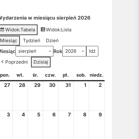
ydarzenia w miesiącu sierpień 2026
Widok:
Tabela
Widok:
Lista
Miesiąc
Tydzień
Dzień
iesiąc
Rok
Poprzedni
Dzisiaj
pon.
poniedziałek
wt.
wtorek
śr.
środa
czw.
czwartek
pt.
piątek
sob.
sobota
niedz.
niedziela
27
27
28
28
29
29
30
30
31
31
1
1
2
2
lipca,
lipca,
lipca,
lipca,
lipca,
sierpnia,
sierpnia,
2026
2026
2026
2026
2026
2026
2026
3
3
4
4
5
5
6
6
7
7
8
8
9
9
sierpnia,
sierpnia,
sierpnia,
sierpnia,
sierpnia,
sierpnia,
sierpnia,
2026
2026
2026
2026
2026
2026
2026