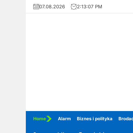
Skip
07.08.2026
2:13:08 PM
to
the
content
Home
Alarm
Biznes i polityka
Broda