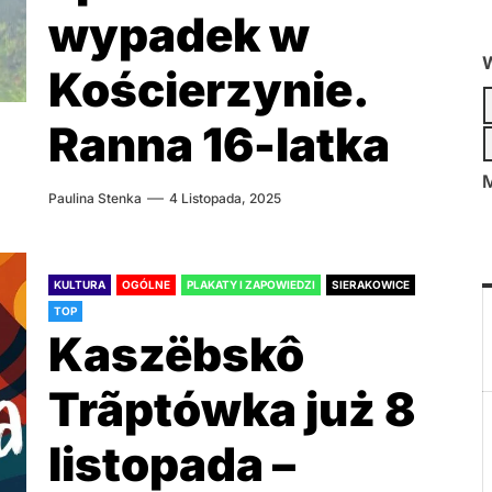
wypadek w
W
Kościerzynie.
Ranna 16-latka
M
Paulina Stenka
4 Listopada, 2025
KULTURA
OGÓLNE
PLAKATY I ZAPOWIEDZI
SIERAKOWICE
TOP
Kaszëbskô
Trãptówka już 8
listopada –