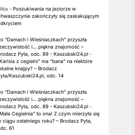
ilka
-
Poszukiwania na jeziorze w
hwaszczynie zakończyły się zaskakującym
dkryciem
o “Damach i Wieśniaczkach” przyszła
zeczywistość i… piękna znajomość –
rodacz Pyta, odc. 89 - Kaszubski24.pl
-
Karisia z cegielni” ma “bana” na niektóre
okalne knajpy? – Brodacz
yta/Kaszubski24.pl, odc. 14
o “Damach i Wieśniaczkach” przyszła
zeczywistość i… piękna znajomość –
rodacz Pyta, odc. 89 - Kaszubski24.pl
-
Mała Cegielnia” to ona! Z czym mierzyła się
 ciągu ostatniego roku? – Brodacz Pyta,
dc. 61