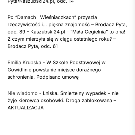
Pyta/Kaszubski24.pl, odc. 14
Po “Damach i Wieśniaczkach” przyszła
rzeczywistość i… piękna znajomość – Brodacz Pyta,
odc. 89 - Kaszubski24.pl
-
“Mała Cegielnia” to ona!
Z czym mierzyła się w ciągu ostatniego roku? –
Brodacz Pyta, odc. 61
Emilia Krupska
-
W Szkole Podstawowej w
Gowidlinie powstanie miejsce doraźnego
schronienia. Podpisano umowę
Nie wiadomo
-
Lniska. Śmiertelny wypadek – nie
żyje kierowca osobówki. Droga zablokowana –
AKTUALIZACJA