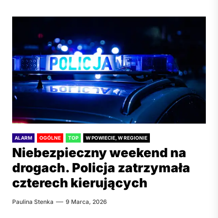
ALARM
OGÓLNE
TOP
W POWIECIE, W REGIONIE
Niebezpieczny weekend na
drogach. Policja zatrzymała
czterech kierujących
Paulina Stenka
9 Marca, 2026