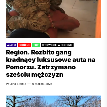
ALARM
OGÓLNE
TOP
W POWIECIE, W REGIONIE
Region. Rozbito gang
kradnący luksusowe auta na
Pomorzu. Zatrzymano
sześciu mężczyzn
Paulina Stenka
9 Marca, 2026