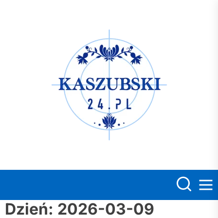
Skip
to
the
Kasz
content
Dzień:
2026-03-09