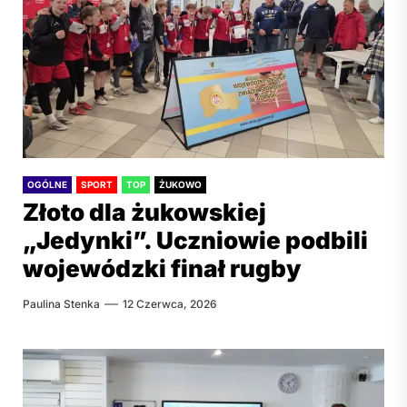
OGÓLNE
SPORT
TOP
ŻUKOWO
Złoto dla żukowskiej
„Jedynki”. Uczniowie podbili
wojewódzki finał rugby
Paulina Stenka
12 Czerwca, 2026