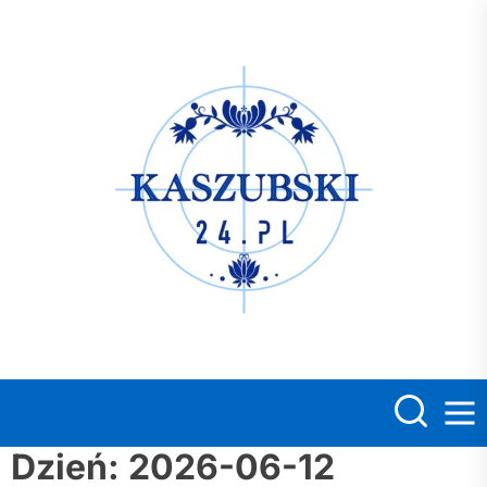
Skip
to
the
Kasz
content
Dzień:
2026-06-12