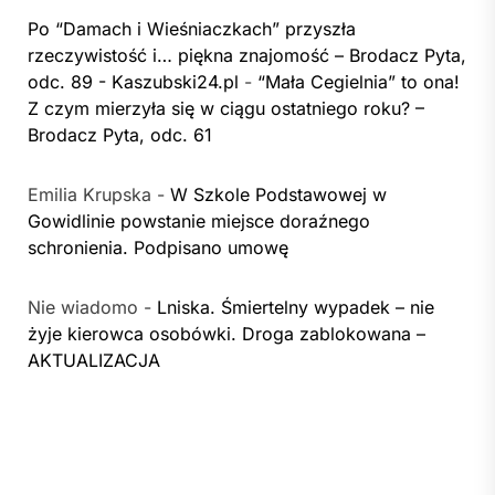
Po “Damach i Wieśniaczkach” przyszła
rzeczywistość i… piękna znajomość – Brodacz Pyta,
odc. 89 - Kaszubski24.pl
-
“Mała Cegielnia” to ona!
Z czym mierzyła się w ciągu ostatniego roku? –
Brodacz Pyta, odc. 61
Emilia Krupska
-
W Szkole Podstawowej w
Gowidlinie powstanie miejsce doraźnego
schronienia. Podpisano umowę
Nie wiadomo
-
Lniska. Śmiertelny wypadek – nie
żyje kierowca osobówki. Droga zablokowana –
AKTUALIZACJA