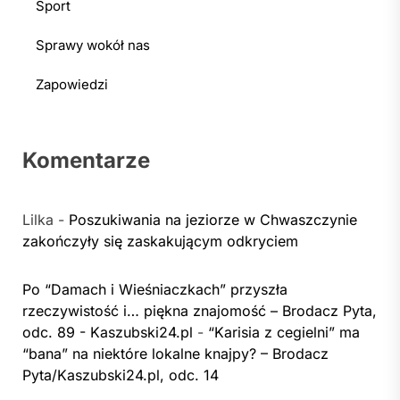
Sport
Sprawy wokół nas
Zapowiedzi
Komentarze
Lilka
-
Poszukiwania na jeziorze w Chwaszczynie
zakończyły się zaskakującym odkryciem
Po “Damach i Wieśniaczkach” przyszła
rzeczywistość i… piękna znajomość – Brodacz Pyta,
odc. 89 - Kaszubski24.pl
-
“Karisia z cegielni” ma
“bana” na niektóre lokalne knajpy? – Brodacz
Pyta/Kaszubski24.pl, odc. 14