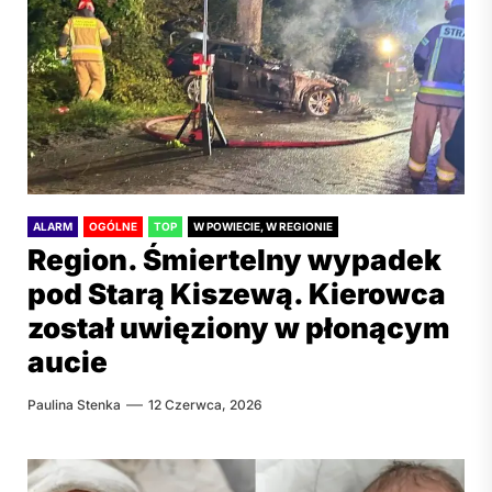
ALARM
OGÓLNE
TOP
W POWIECIE, W REGIONIE
Region. Śmiertelny wypadek
pod Starą Kiszewą. Kierowca
został uwięziony w płonącym
aucie
Paulina Stenka
12 Czerwca, 2026