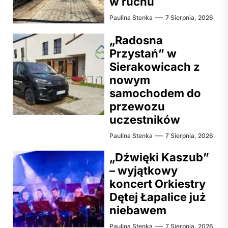
w ruchu
Paulina Stenka
7 Sierpnia, 2026
„Radosna
Przystań” w
Sierakowicach z
nowym
samochodem do
przewozu
uczestników
Paulina Stenka
7 Sierpnia, 2026
„Dźwięki Kaszub”
– wyjątkowy
koncert Orkiestry
Dętej Łapalice już
niebawem
Paulina Stenka
7 Sierpnia, 2026