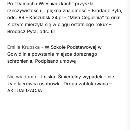
Po “Damach i Wieśniaczkach” przyszła
rzeczywistość i… piękna znajomość – Brodacz Pyta,
odc. 89 - Kaszubski24.pl
-
“Mała Cegielnia” to ona!
Z czym mierzyła się w ciągu ostatniego roku? –
Brodacz Pyta, odc. 61
Emilia Krupska
-
W Szkole Podstawowej w
Gowidlinie powstanie miejsce doraźnego
schronienia. Podpisano umowę
Nie wiadomo
-
Lniska. Śmiertelny wypadek – nie
żyje kierowca osobówki. Droga zablokowana –
AKTUALIZACJA