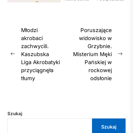
Nawigacja
Młodzi
Poruszające
wpisu
akrobaci
widowisko w
zachwycili.
Grzybnie.
Kaszubska
Misterium Męki
Previous
Nex
Liga Akrobatyki
Pańskiej w
post:
post
przyciągnęła
rockowej
tłumy
odsłonie
Szukaj
Szukaj