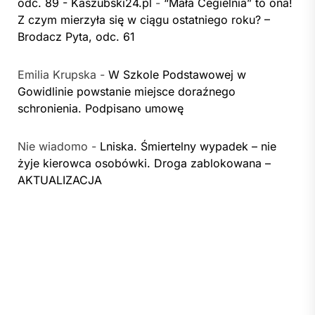
odc. 89 - Kaszubski24.pl
-
“Mała Cegielnia” to ona!
Z czym mierzyła się w ciągu ostatniego roku? –
Brodacz Pyta, odc. 61
Emilia Krupska
-
W Szkole Podstawowej w
Gowidlinie powstanie miejsce doraźnego
schronienia. Podpisano umowę
Nie wiadomo
-
Lniska. Śmiertelny wypadek – nie
żyje kierowca osobówki. Droga zablokowana –
AKTUALIZACJA