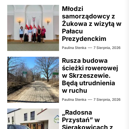
Młodzi
samorządowcy z
Żukowa z wizytą w
Pałacu
Prezydenckim
Paulina Stenka
7 Sierpnia, 2026
Rusza budowa
ścieżki rowerowej
w Skrzeszewie.
Będą utrudnienia
w ruchu
Paulina Stenka
7 Sierpnia, 2026
„Radosna
Przystań” w
Sierakowicach z