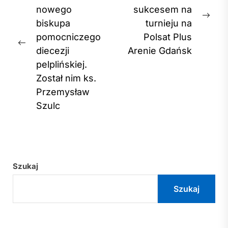
nowego
sukcesem na
Nex
biskupa
turnieju na
post
pomocniczego
Polsat Plus
Previous
diecezji
Arenie Gdańsk
post:
pelplińskiej.
Został nim ks.
Przemysław
Szulc
Szukaj
Szukaj