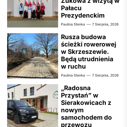
Żukowa z wizytą w
Pałacu
Prezydenckim
Paulina Stenka
7 Sierpnia, 2026
Rusza budowa
ścieżki rowerowej
w Skrzeszewie.
Będą utrudnienia
w ruchu
Paulina Stenka
7 Sierpnia, 2026
„Radosna
Przystań” w
Sierakowicach z
nowym
samochodem do
przewozu