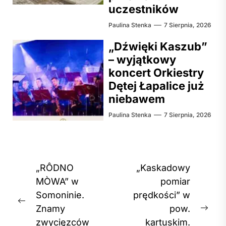
uczestników
Paulina Stenka
7 Sierpnia, 2026
„Dźwięki Kaszub”
– wyjątkowy
koncert Orkiestry
Dętej Łapalice już
niebawem
Paulina Stenka
7 Sierpnia, 2026
Nawigacja
„RÔDNO
„Kaskadowy
wpisu
MÒWA” w
pomiar
Somoninie.
prędkości” w
Previous
Znamy
pow.
Nex
post:
zwycięzców
kartuskim.