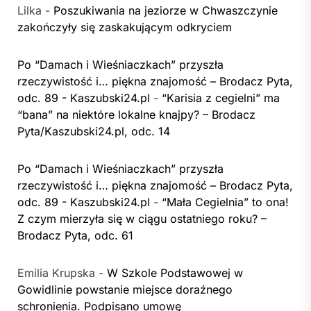
Lilka
-
Poszukiwania na jeziorze w Chwaszczynie
zakończyły się zaskakującym odkryciem
Po “Damach i Wieśniaczkach” przyszła
rzeczywistość i… piękna znajomość – Brodacz Pyta,
odc. 89 - Kaszubski24.pl
-
“Karisia z cegielni” ma
“bana” na niektóre lokalne knajpy? – Brodacz
Pyta/Kaszubski24.pl, odc. 14
Po “Damach i Wieśniaczkach” przyszła
rzeczywistość i… piękna znajomość – Brodacz Pyta,
odc. 89 - Kaszubski24.pl
-
“Mała Cegielnia” to ona!
Z czym mierzyła się w ciągu ostatniego roku? –
Brodacz Pyta, odc. 61
Emilia Krupska
-
W Szkole Podstawowej w
Gowidlinie powstanie miejsce doraźnego
schronienia. Podpisano umowę