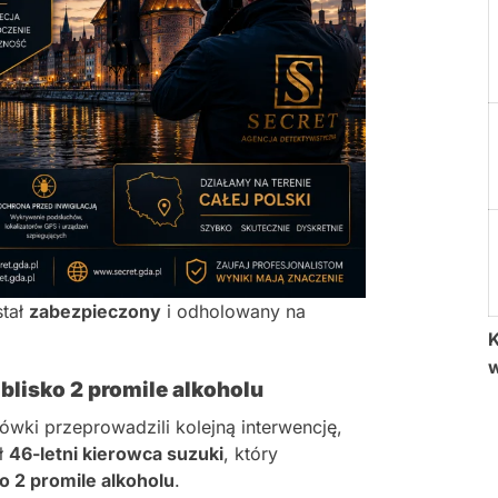
stał
zabezpieczony
i odholowany na
K
blisko 2 promile alkoholu
ówki przeprowadzili kolejną interwencję,
ł
46-letni kierowca suzuki
, który
ko 2 promile alkoholu
.