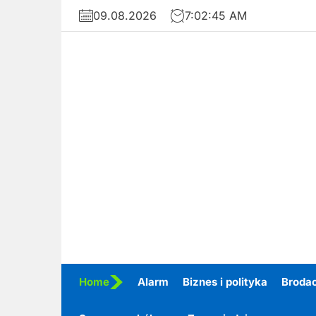
Skip
09.08.2026
7:02:46 AM
to
the
content
Home
Alarm
Biznes i polityka
Broda