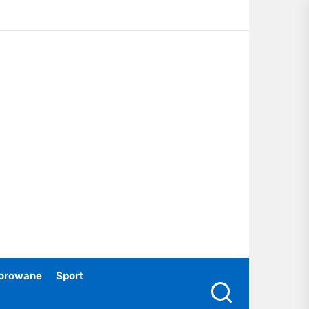
ubski24.pl
orowane
Sport