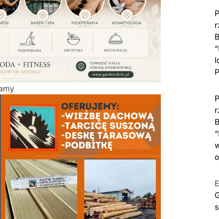
P
r
B
“
l
P
lamy
P
r
B
“
w
o
E
G
s