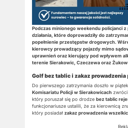
Podczas minionego weekendu policjanci z 
działania, które doprowadziły do zatrzym
popełnienie przestępstw drogowych. Wśró
kierowcy prowadzący pojazdy mimo sądowy
uprawnień oraz kierujący pod wpływem alk
terenie Sierakowic, Czeczewa oraz Żukow
Golf bez tablic i zakaz prowadzeni
Do pierwszego zatrzymania doszło w piątek 
Komisariatu Policji w Sierakowicach
zwróci
który poruszał się po drodze
bez tablic rej
funkcjonariusze ustalili, że za kierownicą z
który posiadał
zakaz prowadzenia wszelki
Rek