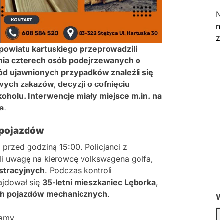
n
powiatu kartuskiego przeprowadzili
ania czterech osób podejrzewanych o
d ujawnionych przypadków znaleźli się
ch zakazów, decyzji o cofnięciu
oholu. Interwencje miały miejsce m.in. na
a.
a pojazdów
przed godziną 15:00. Policjanci z
li uwagę na kierowcę volkswagena golfa,
estracyjnych
. Podczas kontroli
najdował się
35-letni mieszkaniec Lęborka
,
ch pojazdów mechanicznych
.
W
lamy