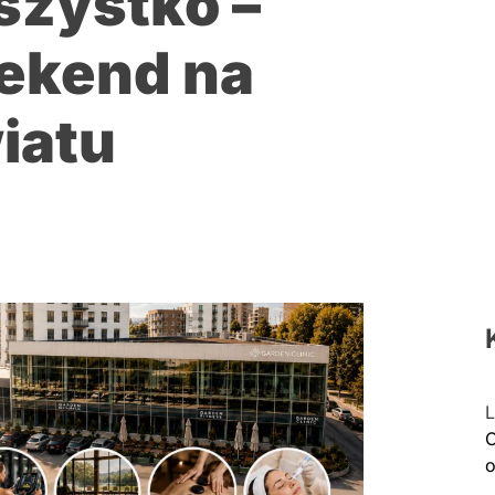
szystko –
eekend na
iatu
L
C
o