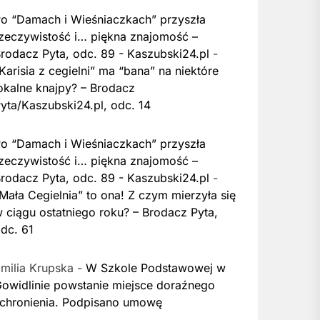
o “Damach i Wieśniaczkach” przyszła
zeczywistość i… piękna znajomość –
rodacz Pyta, odc. 89 - Kaszubski24.pl
-
Karisia z cegielni” ma “bana” na niektóre
okalne knajpy? – Brodacz
yta/Kaszubski24.pl, odc. 14
o “Damach i Wieśniaczkach” przyszła
zeczywistość i… piękna znajomość –
rodacz Pyta, odc. 89 - Kaszubski24.pl
-
Mała Cegielnia” to ona! Z czym mierzyła się
 ciągu ostatniego roku? – Brodacz Pyta,
dc. 61
milia Krupska
-
W Szkole Podstawowej w
owidlinie powstanie miejsce doraźnego
chronienia. Podpisano umowę