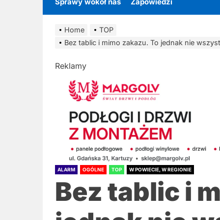
Sprawy wokół nas
Zapowiedzi
Home
TOP
Bez tablic i mimo zakazu. To jednak nie wszy
Reklamy
ALARM
OGÓLNE
TOP
W POWIECIE, W REGIONIE
Bez tablic i