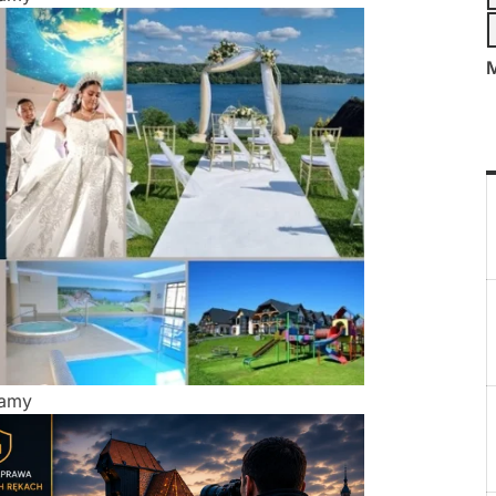
M
lamy