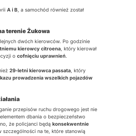
rii
A i B
, a samochód również został
na terenie Żukowa
olejnych dwóch kierowców. Po godzinie
tniemu kierowcy citroena
, który kierował
cyzji o
cofnięciu uprawnień
.
nież
29-letni kierowca passata
, który
zakazu prowadzenia wszelkich pojazdów
iałania
ganie przepisów ruchu drogowego jest nie
 elementem dbania o bezpieczeństwo
no, że policjanci będą
konsekwentnie
w szczególności na te, które stanowią