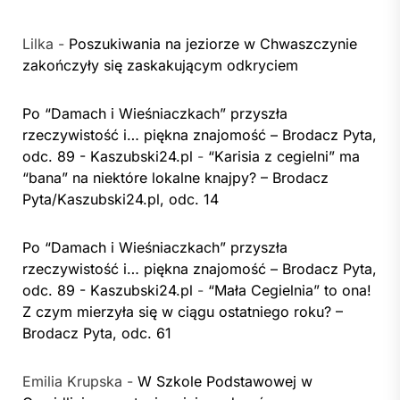
Lilka
-
Poszukiwania na jeziorze w Chwaszczynie
zakończyły się zaskakującym odkryciem
Po “Damach i Wieśniaczkach” przyszła
rzeczywistość i… piękna znajomość – Brodacz Pyta,
odc. 89 - Kaszubski24.pl
-
“Karisia z cegielni” ma
“bana” na niektóre lokalne knajpy? – Brodacz
Pyta/Kaszubski24.pl, odc. 14
Po “Damach i Wieśniaczkach” przyszła
rzeczywistość i… piękna znajomość – Brodacz Pyta,
odc. 89 - Kaszubski24.pl
-
“Mała Cegielnia” to ona!
Z czym mierzyła się w ciągu ostatniego roku? –
Brodacz Pyta, odc. 61
Emilia Krupska
-
W Szkole Podstawowej w