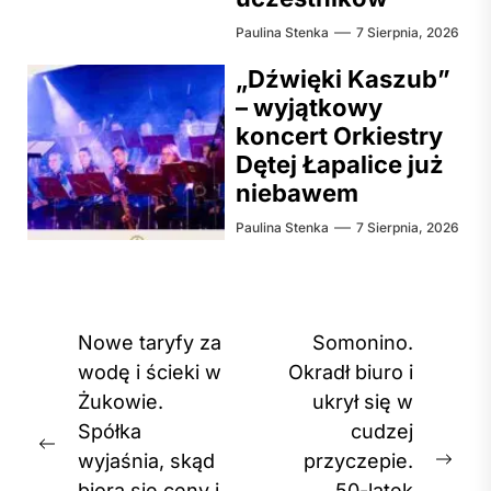
Paulina Stenka
7 Sierpnia, 2026
„Dźwięki Kaszub”
– wyjątkowy
koncert Orkiestry
Dętej Łapalice już
niebawem
Paulina Stenka
7 Sierpnia, 2026
Nawigacja
Nowe taryfy za
Somonino.
wpisu
wodę i ścieki w
Okradł biuro i
Żukowie.
ukrył się w
Spółka
cudzej
Previous
wyjaśnia, skąd
przyczepie.
Nex
post:
biorą się ceny i
50-latek