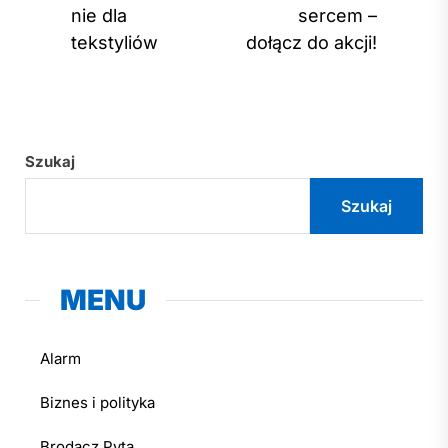
Previous
Nex
nie dla
sercem –
post:
post
tekstyliów
dołącz do akcji!
Szukaj
Szukaj
MENU
Alarm
Biznes i polityka
Brodacz Pyta