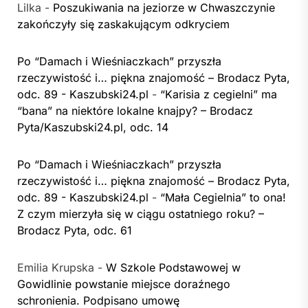
Lilka
-
Poszukiwania na jeziorze w Chwaszczynie
zakończyły się zaskakującym odkryciem
Po “Damach i Wieśniaczkach” przyszła
rzeczywistość i… piękna znajomość – Brodacz Pyta,
odc. 89 - Kaszubski24.pl
-
“Karisia z cegielni” ma
“bana” na niektóre lokalne knajpy? – Brodacz
Pyta/Kaszubski24.pl, odc. 14
Po “Damach i Wieśniaczkach” przyszła
rzeczywistość i… piękna znajomość – Brodacz Pyta,
odc. 89 - Kaszubski24.pl
-
“Mała Cegielnia” to ona!
Z czym mierzyła się w ciągu ostatniego roku? –
Brodacz Pyta, odc. 61
Emilia Krupska
-
W Szkole Podstawowej w
Gowidlinie powstanie miejsce doraźnego
schronienia. Podpisano umowę