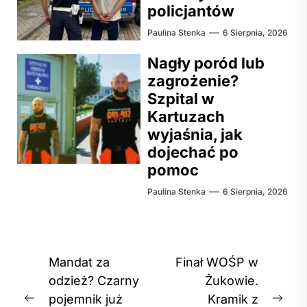
policjantów
Paulina Stenka
6 Sierpnia, 2026
Nagły poród lub
zagrożenie?
Szpital w
Kartuzach
wyjaśnia, jak
dojechać po
pomoc
Paulina Stenka
6 Sierpnia, 2026
Nawigacja
Mandat za
Finał WOŚP w
wpisu
odzież? Czarny
Żukowie.
pojemnik już
Kramik z