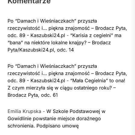
Komentarze
Po “Damach i Wieśniaczkach” przyszła
rzeczywistość i… piękna znajomość – Brodacz Pyta,
odc. 89 - Kaszubski24.pl
-
“Karisia z cegielni” ma
“bana” na niektóre lokalne knajpy? – Brodacz
Pyta/Kaszubski24.pl, odc. 14
Po “Damach i Wieśniaczkach” przyszła
rzeczywistość i… piękna znajomość – Brodacz Pyta,
odc. 89 - Kaszubski24.pl
-
“Mała Cegielnia” to ona!
Z czym mierzyła się w ciągu ostatniego roku? –
Brodacz Pyta, odc. 61
Emilia Krupska
-
W Szkole Podstawowej w
Gowidlinie powstanie miejsce doraźnego
schronienia. Podpisano umowę