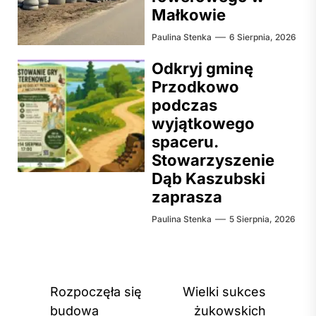
Małkowie
Paulina Stenka
6 Sierpnia, 2026
Odkryj gminę
Przodkowo
podczas
wyjątkowego
spaceru.
Stowarzyszenie
Dąb Kaszubski
zaprasza
Paulina Stenka
5 Sierpnia, 2026
Nawigacja
Rozpoczęła się
Wielki sukces
wpisu
budowa
żukowskich