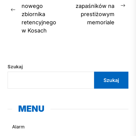
nowego
zapaśników na
Nex
Previous
zbiornika
prestiżowym
post
post:
retencyjnego
memoriale
w Kosach
Szukaj
Szukaj
MENU
Alarm