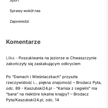
Sport
Sprawy wokół nas
Zapowiedzi
Komentarze
Lilka
-
Poszukiwania na jeziorze w Chwaszczynie
zakończyły się zaskakującym odkryciem
Po “Damach i Wieśniaczkach” przyszła
rzeczywistość i… piękna znajomość – Brodacz Pyta,
odc. 89 - Kaszubski24.pl
-
“Karisia z cegielni” ma
“bana” na niektóre lokalne knajpy? – Brodacz
Pyta/Kaszubski24.pl, odc. 14