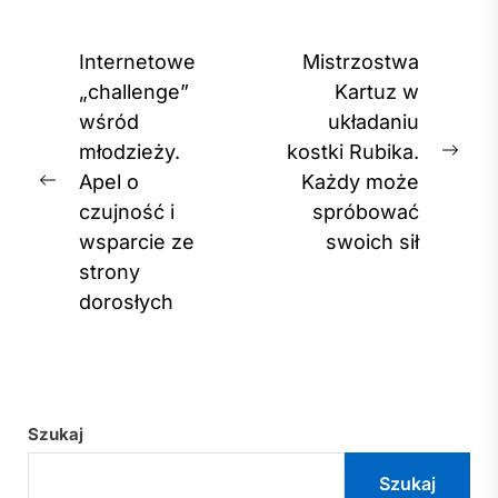
Nawigacja
Internetowe
Mistrzostwa
wpisu
„challenge”
Kartuz w
wśród
układaniu
młodzieży.
kostki Rubika.
Nex
Apel o
Każdy może
Previous
post
czujność i
spróbować
post:
wsparcie ze
swoich sił
strony
dorosłych
Szukaj
Szukaj