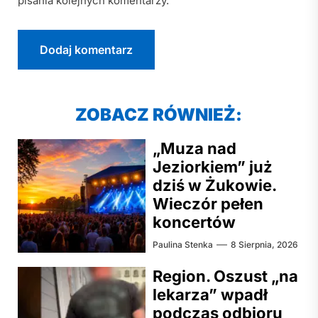
pisania kolejnych komentarzy.
ZOBACZ RÓWNIEŻ:
„Muza nad
Jeziorkiem” już
dziś w Żukowie.
Wieczór pełen
koncertów
Paulina Stenka
8 Sierpnia, 2026
Region. Oszust „na
lekarza” wpadł
podczas odbioru