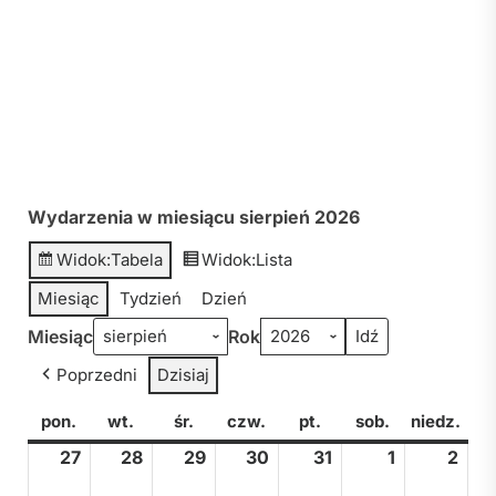
Wydarzenia w miesiącu sierpień 2026
Widok:
Tabela
Widok:
Lista
Miesiąc
Tydzień
Dzień
Miesiąc
Rok
Poprzedni
Dzisiaj
pon.
poniedziałek
wt.
wtorek
śr.
środa
czw.
czwartek
pt.
piątek
sob.
sobota
niedz.
nied
27
27
28
28
29
29
30
30
31
31
1
1
2
2
lipca,
lipca,
lipca,
lipca,
lipca,
sierpnia,
sier