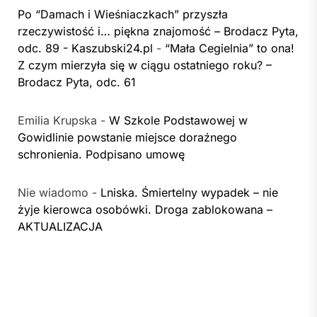
Po “Damach i Wieśniaczkach” przyszła
rzeczywistość i… piękna znajomość – Brodacz Pyta,
odc. 89 - Kaszubski24.pl
-
“Mała Cegielnia” to ona!
Z czym mierzyła się w ciągu ostatniego roku? –
Brodacz Pyta, odc. 61
Emilia Krupska
-
W Szkole Podstawowej w
Gowidlinie powstanie miejsce doraźnego
schronienia. Podpisano umowę
Nie wiadomo
-
Lniska. Śmiertelny wypadek – nie
żyje kierowca osobówki. Droga zablokowana –
AKTUALIZACJA