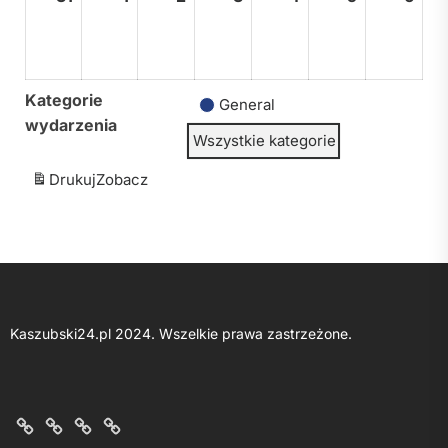
sierpnia,
września,
września,
września,
września,
września,
wrz
2026
2026
2026
2026
2026
2026
202
Kategorie
General
wydarzenia
Wszystkie kategorie
Drukuj
Zobacz
Kaszubski24.pl 2024. Wszelkie prawa zastrzeżone.
O
Kontakt
Polityka
Regulamin
nas
z
prywatności
portalu