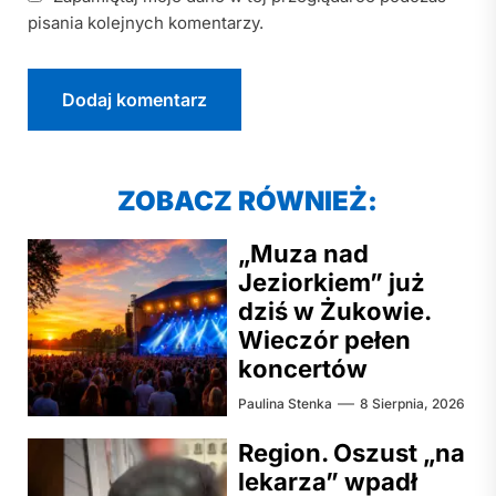
pisania kolejnych komentarzy.
ZOBACZ RÓWNIEŻ:
„Muza nad
Jeziorkiem” już
dziś w Żukowie.
Wieczór pełen
koncertów
Paulina Stenka
8 Sierpnia, 2026
Region. Oszust „na
lekarza” wpadł