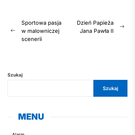
Nawigacja
Sportowa pasja
Dzień Papieża
Nex
wpisu
w malowniczej
Jana Pawła II
Previous
post
scenerii
post:
Szukaj
Szukaj
MENU
Alarm