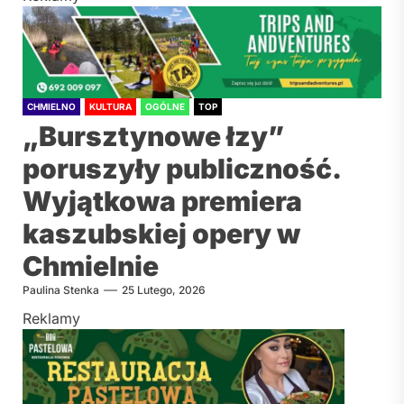
CHMIELNO
KULTURA
OGÓLNE
TOP
„Bursztynowe łzy”
poruszyły publiczność.
Wyjątkowa premiera
kaszubskiej opery w
Chmielnie
Paulina Stenka
25 Lutego, 2026
Reklamy