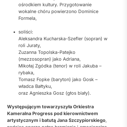
ośrodkiem kultury. Przygotowanie
wokalne chóru powierzono Dominice
Formela,
soliści:
Aleksandra Kucharska-Szefler (sopran) w
roli Juraty,
Zuzanna Topolska-Patejko
(mezzosopran) jako Adriana,
Mikołaj Zgódka (tenor) w roli Jakuba –
rybaka,
Tomasz Fopke (baryton) jako Gosk –
władca Bałtyku,
oraz Agnieszka Gosz (głos biały).
Występującym towarzyszyła Orkiestra
Kameralna Progress pod kierownictwem
artystycznym i batutą Jana Szczypiorskiego
,
nadając operze pełne brzmienie i emocjonalną