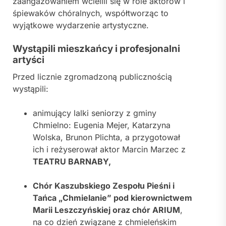
zaangażowaniem wcielili się w role aktorów i
śpiewaków chóralnych, współtworząc to
wyjątkowe wydarzenie artystyczne.
Wystąpili mieszkańcy i profesjonalni
artyści
Przed licznie zgromadzoną publicznością
wystąpili:
animujący lalki seniorzy z gminy
Chmielno: Eugenia Mejer, Katarzyna
Wolska, Brunon Plichta, a przygotował
ich i reżyserował aktor Marcin Marzec z
TEATRU BARNABY,
Chór Kaszubskiego Zespołu Pieśni i
Tańca „Chmielanie” pod kierownictwem
Marii Leszczyńskiej oraz chór ARIUM
,
na co dzień związane z chmieleńskim