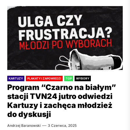
KARTUZY
PLAKATY I ZAPOWIEDZI
TOP
WYBORY
Program “Czarno na białym”
stacji TVN24 jutro odwiedzi
Kartuzy i zachęca młodzież
do dyskusji
Andrzej Baranowski
3 Czerwca, 2025