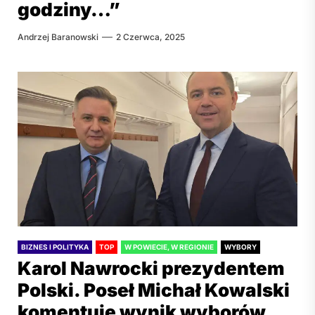
godziny…”
Andrzej Baranowski
2 Czerwca, 2025
BIZNES I POLITYKA
TOP
W POWIECIE, W REGIONIE
WYBORY
Karol Nawrocki prezydentem
Polski. Poseł Michał Kowalski
komentuje wynik wyborów