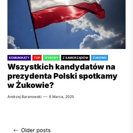
KOMUNIKATY
TOP
WYBORY
Z SAMORZĄDÓW
ŻUKOWO
Wszystkich kandydatów na
prezydenta Polski spotkamy
w Żukowie?
Andrzej Baranowski
6 Marca, 2025
Nawigacja
Older posts