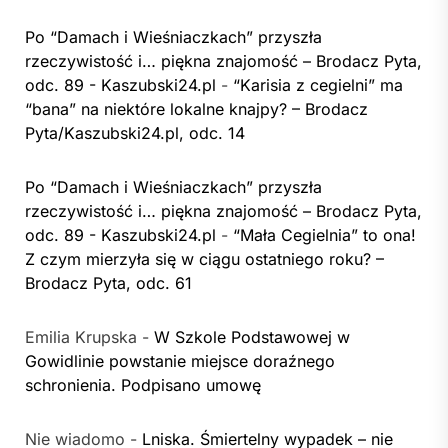
Po “Damach i Wieśniaczkach” przyszła
rzeczywistość i… piękna znajomość – Brodacz Pyta,
odc. 89 - Kaszubski24.pl
-
“Karisia z cegielni” ma
“bana” na niektóre lokalne knajpy? – Brodacz
Pyta/Kaszubski24.pl, odc. 14
Po “Damach i Wieśniaczkach” przyszła
rzeczywistość i… piękna znajomość – Brodacz Pyta,
odc. 89 - Kaszubski24.pl
-
“Mała Cegielnia” to ona!
Z czym mierzyła się w ciągu ostatniego roku? –
Brodacz Pyta, odc. 61
Emilia Krupska
-
W Szkole Podstawowej w
Gowidlinie powstanie miejsce doraźnego
schronienia. Podpisano umowę
Nie wiadomo
-
Lniska. Śmiertelny wypadek – nie