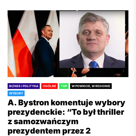
BIZNES I POLITYKA
OGÓLNE
TOP
W POWIECIE, W REGIONIE
WYBORY
A. Bystron komentuje wybory
prezydenckie: “To był thriller
z samozwańczym
prezydentem przez 2