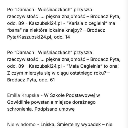
Po “Damach i Wieśniaczkach” przyszła
rzeczywistość i… piękna znajomość – Brodacz Pyta,
odc. 89 - Kaszubski24.pl
-
“Karisia z cegielni” ma
“bana” na niektóre lokalne knajpy? – Brodacz
Pyta/Kaszubski24.pl, odc. 14
Po “Damach i Wieśniaczkach” przyszła
rzeczywistość i… piękna znajomość – Brodacz Pyta,
odc. 89 - Kaszubski24.pl
-
“Mała Cegielnia” to ona!
Z czym mierzyła się w ciągu ostatniego roku? –
Brodacz Pyta, odc. 61
Emilia Krupska
-
W Szkole Podstawowej w
Gowidlinie powstanie miejsce doraźnego
schronienia. Podpisano umowę
Nie wiadomo
-
Lniska. Śmiertelny wypadek – nie