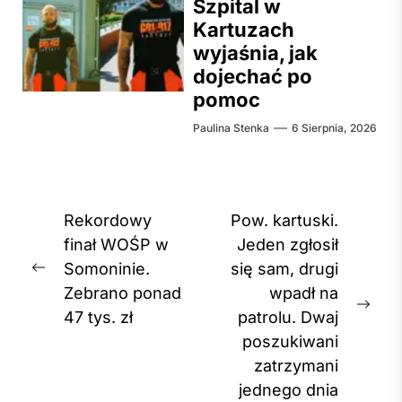
Szpital w
Kartuzach
wyjaśnia, jak
dojechać po
pomoc
Paulina Stenka
6 Sierpnia, 2026
Nawigacja
Rekordowy
Pow. kartuski.
wpisu
finał WOŚP w
Jeden zgłosił
Somoninie.
się sam, drugi
Previous
Zebrano ponad
wpadł na
post:
Nex
47 tys. zł
patrolu. Dwaj
post
poszukiwani
zatrzymani
jednego dnia