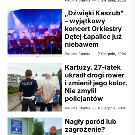
Paulina Stenka
7 Sierpnia, 2026
„Dźwięki Kaszub”
– wyjątkowy
koncert Orkiestry
Dętej Łapalice już
niebawem
Paulina Stenka
7 Sierpnia, 2026
Kartuzy. 27-latek
ukradł drogi rower
i zmienił jego kolor.
Nie zmylił
policjantów
Paulina Stenka
6 Sierpnia, 2026
Nagły poród lub
zagrożenie?