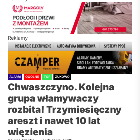
Reklamy
ALARM
OGÓLNE
TOP
ŻUKOWO
Chwaszczyno. Kolejna
grupa włamywaczy
rozbita! Trzymiesięczny
areszt i nawet 10 lat
więzienia