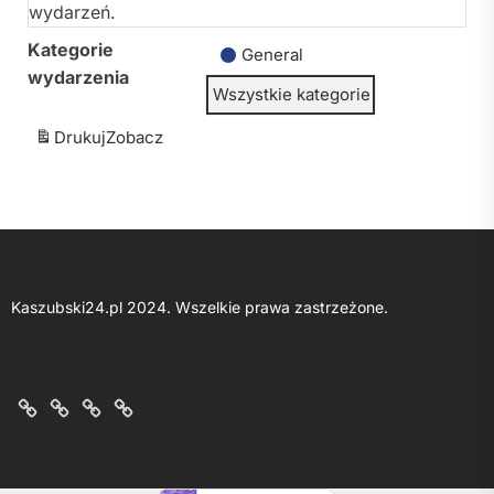
wydarzeń.
Kategorie
General
wydarzenia
Wszystkie kategorie
Drukuj
Zobacz
Kaszubski24.pl 2024. Wszelkie prawa zastrzeżone.
O
Kontakt
Polityka
Regulamin
nas
z
prywatności
portalu
nami