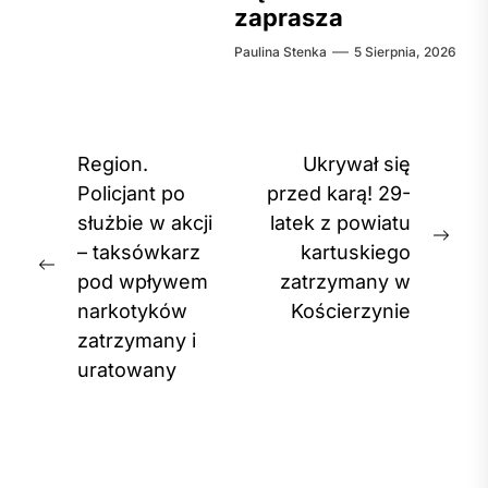
zaprasza
Paulina Stenka
5 Sierpnia, 2026
Nawigacja
Region.
Ukrywał się
wpisu
Policjant po
przed karą! 29-
służbie w akcji
latek z powiatu
Nex
– taksówkarz
kartuskiego
Previous
post
pod wpływem
zatrzymany w
post:
narkotyków
Kościerzynie
zatrzymany i
uratowany