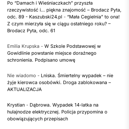
Po “Damach i Wieśniaczkach” przyszła
rzeczywistość i… piękna znajomość – Brodacz Pyta,
odc. 89 - Kaszubski24.pl
-
“Mała Cegielnia” to ona!
Z czym mierzyła się w ciągu ostatniego roku? –
Brodacz Pyta, odc. 61
Emilia Krupska
-
W Szkole Podstawowej w
Gowidlinie powstanie miejsce doraźnego
schronienia. Podpisano umowę
Nie wiadomo
-
Lniska. Śmiertelny wypadek – nie
żyje kierowca osobówki. Droga zablokowana –
AKTUALIZACJA
Krystian
-
Dąbrowa. Wypadek 14-latka na
hulajnodze elektrycznej. Policja przypomina o
obowiązujących przepisach