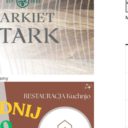
M
lamy