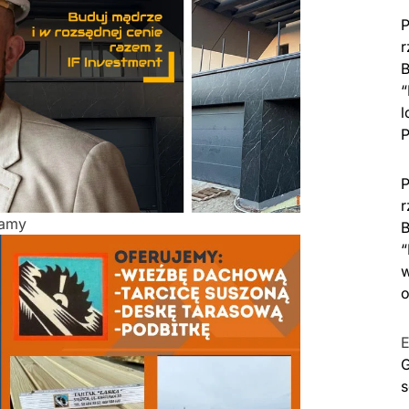
P
r
B
“
l
P
P
r
lamy
B
“
w
o
E
G
s