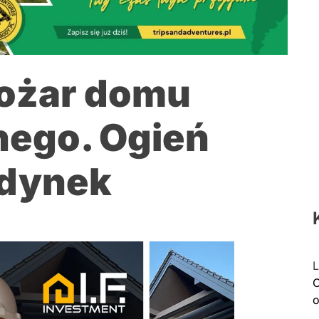
Pożar domu
nego. Ogień
udynek
L
C
o