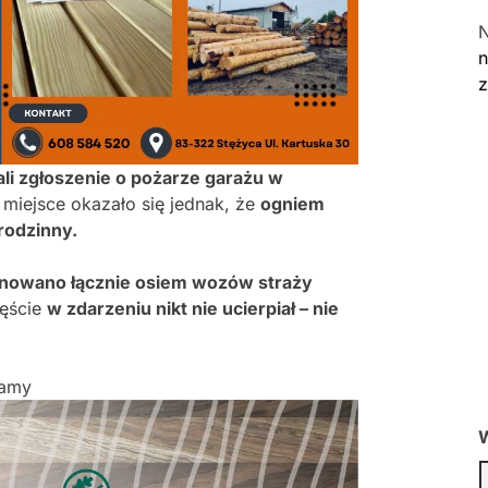
n
li zgłoszenie o pożarze garażu w
 miejsce okazało się jednak, że
ogniem
rodzinny.
nowano łącznie osiem wozów straży
ęście
w zdarzeniu nikt nie ucierpiał – nie
lamy
W