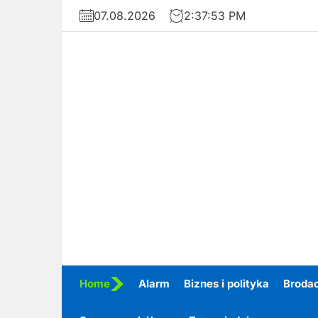
Skip
07.08.2026
2:37:54 PM
to
the
content
Home
Alarm
Biznes i polityka
Broda