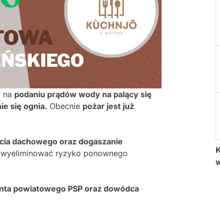
m na
podaniu prądów wody na palący się
e się ognia.
Obecnie
pożar jest już
ycia dachowego oraz dogaszanie
K
e wyeliminować ryzyko ponownego
anta powiatowego PSP oraz dowódca