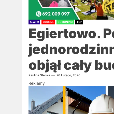
ALARM
OGÓLNE
SOMONINO
TOP
Egiertowo. 
jednorodzin
objął cały b
Paulina Stenka
26 Lutego, 2026
Reklamy