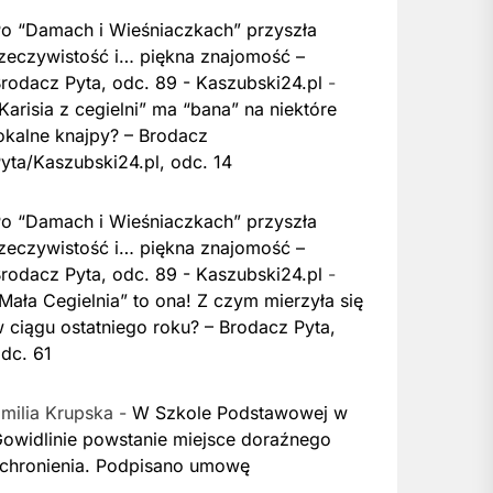
o “Damach i Wieśniaczkach” przyszła
zeczywistość i… piękna znajomość –
rodacz Pyta, odc. 89 - Kaszubski24.pl
-
Karisia z cegielni” ma “bana” na niektóre
okalne knajpy? – Brodacz
yta/Kaszubski24.pl, odc. 14
o “Damach i Wieśniaczkach” przyszła
zeczywistość i… piękna znajomość –
rodacz Pyta, odc. 89 - Kaszubski24.pl
-
Mała Cegielnia” to ona! Z czym mierzyła się
 ciągu ostatniego roku? – Brodacz Pyta,
dc. 61
milia Krupska
-
W Szkole Podstawowej w
owidlinie powstanie miejsce doraźnego
chronienia. Podpisano umowę