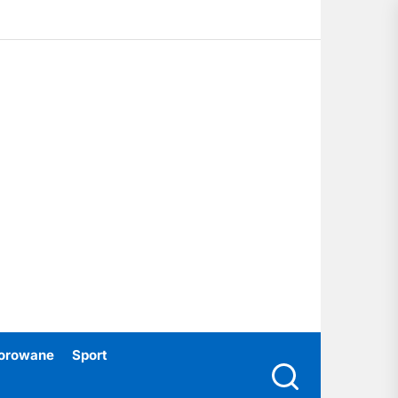
ubski24.pl
orowane
Sport