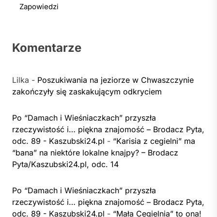
Zapowiedzi
Komentarze
Lilka
-
Poszukiwania na jeziorze w Chwaszczynie
zakończyły się zaskakującym odkryciem
Po “Damach i Wieśniaczkach” przyszła
rzeczywistość i… piękna znajomość – Brodacz Pyta,
odc. 89 - Kaszubski24.pl
-
“Karisia z cegielni” ma
“bana” na niektóre lokalne knajpy? – Brodacz
Pyta/Kaszubski24.pl, odc. 14
Po “Damach i Wieśniaczkach” przyszła
rzeczywistość i… piękna znajomość – Brodacz Pyta,
odc. 89 - Kaszubski24.pl
-
“Mała Cegielnia” to ona!