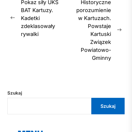
Nawigacja
Pokaz siły UKS
Historyczne
wpisu
BAT Kartuzy.
porozumienie
Kadetki
w Kartuzach.
Previous
zdeklasowały
Powstaje
post:
Nex
rywalki
Kartuski
post
Związek
Powiatowo-
Gminny
Szukaj
Szukaj