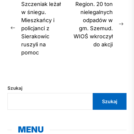
Nawigacja
Szczeniak leżał
Region. 20 ton
wpisu
w śniegu.
nielegalnych
Mieszkańcy i
odpadów w
Nex
policjanci z
gm. Szemud.
Previous
post
Sierakowic
WIOŚ wkroczył
post:
ruszyli na
do akcji
pomoc
Szukaj
Szukaj
MENU