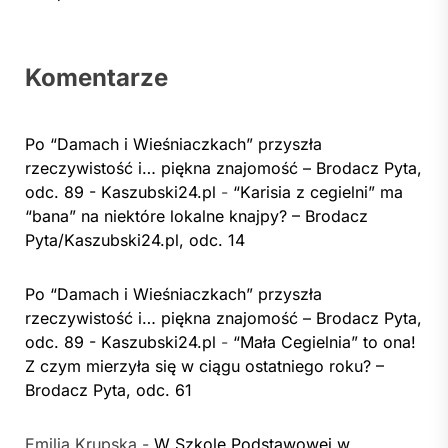
Komentarze
Po “Damach i Wieśniaczkach” przyszła
rzeczywistość i… piękna znajomość – Brodacz Pyta,
odc. 89 - Kaszubski24.pl
-
“Karisia z cegielni” ma
“bana” na niektóre lokalne knajpy? – Brodacz
Pyta/Kaszubski24.pl, odc. 14
Po “Damach i Wieśniaczkach” przyszła
rzeczywistość i… piękna znajomość – Brodacz Pyta,
odc. 89 - Kaszubski24.pl
-
“Mała Cegielnia” to ona!
Z czym mierzyła się w ciągu ostatniego roku? –
Brodacz Pyta, odc. 61
Emilia Krupska
-
W Szkole Podstawowej w