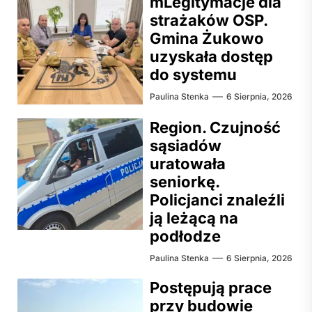
mLegitymacje dla
strażaków OSP.
Gmina Żukowo
uzyskała dostęp
do systemu
Paulina Stenka
6 Sierpnia, 2026
Region. Czujność
sąsiadów
uratowała
seniorkę.
Policjanci znaleźli
ją leżącą na
podłodze
Paulina Stenka
6 Sierpnia, 2026
Postępują prace
przy budowie