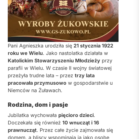
Pani Agnieszka urodziła się
21 stycznia 1922
roku we Wielu
. Jako nastolatka działała w
Katolickim Stowarzyszeniu Młodzieży
przy
parafii w Wielu. W czasie II wojny światowej
przeżyła trudne lata – przez
trzy lata
pracowała przymusowo
w gospodarstwie u
Niemców na Żuławach.
Rodzina, dom i pasje
Jubilatka wychowała
pięcioro dzieci
.
Doczekała się również
10 wnucząt i 16
prawnucząt
. Przez całe życie zajmowała się
domem, a bliscy wspominają ją jako osobę