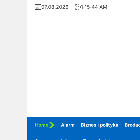
Skip
07.08.2026
1:15:45 AM
to
the
content
Home
Alarm
Biznes i polityka
Broda