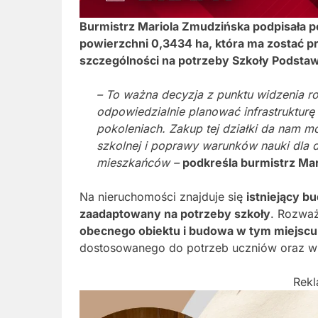
Burmistrz Mariola Zmudzińska podpisała p
powierzchni 0,3434 ha, która ma zostać p
szczególności na potrzeby Szkoły Podsta
– To ważna decyzja z punktu widzenia r
odpowiedzialnie planować infrastrukturę
pokoleniach. Zakup tej działki da nam m
szkolnej i poprawy warunków nauki dla d
mieszkańców –
podkreśla burmistrz Ma
Na nieruchomości znajduje się
istniejący b
zaadaptowany na potrzeby szkoły
. Rozważ
obecnego obiektu i budowa w tym miejs
dostosowanego do potrzeb uczniów oraz w
Rek