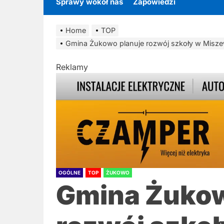
Sprawy wokół nas
Zapowiedzi
Home
TOP
Gmina Żukowo planuje rozwój szkoły w Miszew
Reklamy
OGÓLNE
TOP
ŻUKOWO
Gmina Żukow