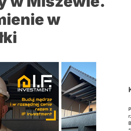
y w Miszewie.
mienie w
łki
P
r
B
“