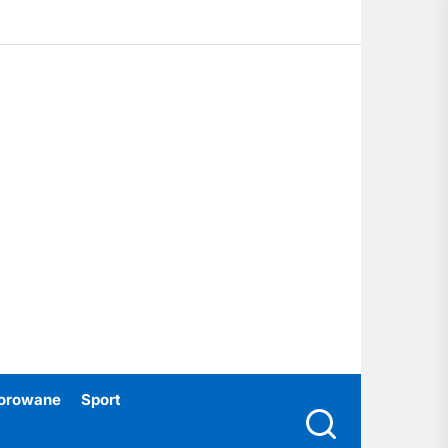
ubski24.pl
orowane
Sport