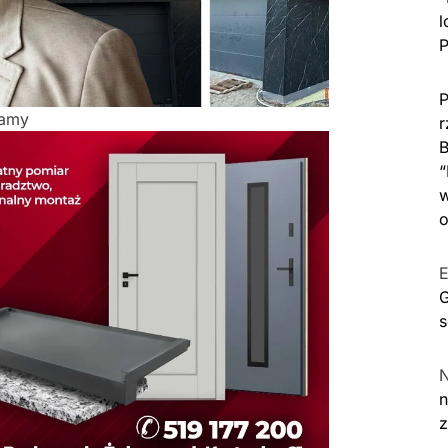
l
P
P
lamy
r
B
“
w
o
E
G
s
n