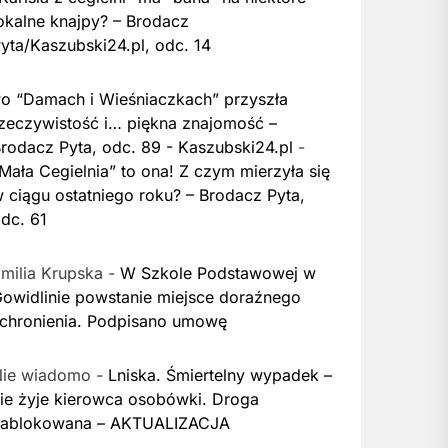
okalne knajpy? – Brodacz
yta/Kaszubski24.pl, odc. 14
o “Damach i Wieśniaczkach” przyszła
zeczywistość i… piękna znajomość –
rodacz Pyta, odc. 89 - Kaszubski24.pl
-
Mała Cegielnia” to ona! Z czym mierzyła się
 ciągu ostatniego roku? – Brodacz Pyta,
dc. 61
milia Krupska
-
W Szkole Podstawowej w
owidlinie powstanie miejsce doraźnego
chronienia. Podpisano umowę
Nie wiadomo
-
Lniska. Śmiertelny wypadek –
ie żyje kierowca osobówki. Droga
zablokowana – AKTUALIZACJA