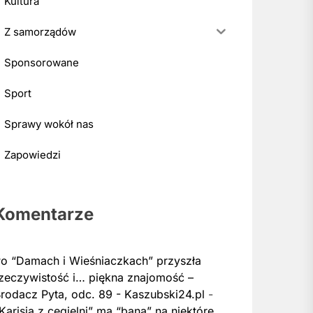
Kultura
Z samorządów
Sponsorowane
Sport
Sprawy wokół nas
Zapowiedzi
Komentarze
o “Damach i Wieśniaczkach” przyszła
zeczywistość i… piękna znajomość –
rodacz Pyta, odc. 89 - Kaszubski24.pl
-
Karisia z cegielni” ma “bana” na niektóre