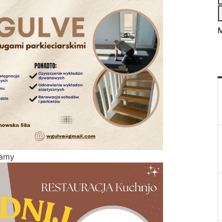
M
lamy