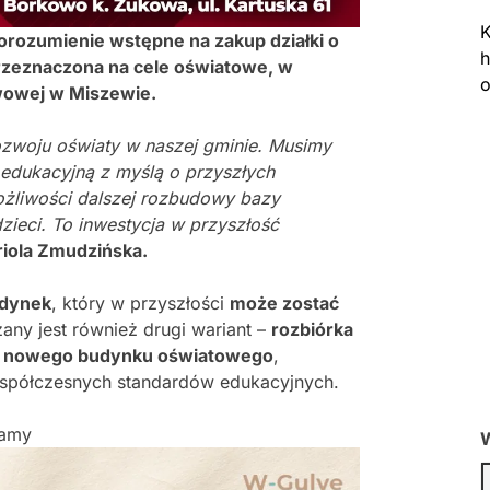
K
orozumienie wstępne na zakup działki o
h
rzeznaczona na cele oświatowe, w
o
wowej w Miszewie.
ozwoju oświaty w naszej gminie. Musimy
 edukacyjną z myślą o przyszłych
ożliwości dalszej rozbudowy bazy
zieci. To inwestycja w przyszłość
riola Zmudzińska.
udynek
, który w przyszłości
może zostać
any jest również drugi wariant –
rozbiórka
cu nowego budynku oświatowego
,
spółczesnych standardów edukacyjnych.
lamy
W