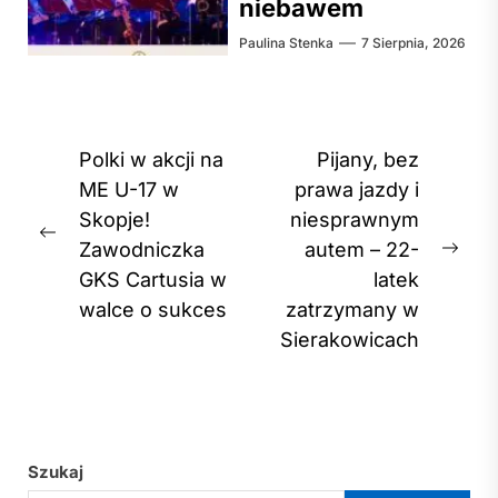
niebawem
Paulina Stenka
7 Sierpnia, 2026
Nawigacja
Polki w akcji na
Pijany, bez
wpisu
ME U-17 w
prawa jazdy i
Skopje!
niesprawnym
Previous
Zawodniczka
autem – 22-
Nex
post:
GKS Cartusia w
latek
post
walce o sukces
zatrzymany w
Sierakowicach
Szukaj