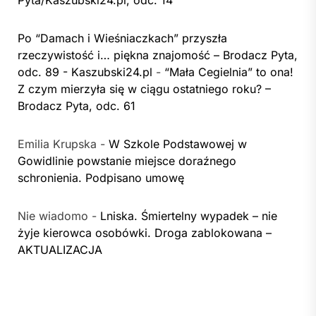
Po “Damach i Wieśniaczkach” przyszła
rzeczywistość i… piękna znajomość – Brodacz Pyta,
odc. 89 - Kaszubski24.pl
-
“Mała Cegielnia” to ona!
Z czym mierzyła się w ciągu ostatniego roku? –
Brodacz Pyta, odc. 61
Emilia Krupska
-
W Szkole Podstawowej w
Gowidlinie powstanie miejsce doraźnego
schronienia. Podpisano umowę
Nie wiadomo
-
Lniska. Śmiertelny wypadek – nie
żyje kierowca osobówki. Droga zablokowana –
AKTUALIZACJA