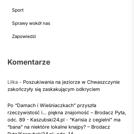
Sport
Sprawy wokół nas
Zapowiedzi
Komentarze
Lilka
-
Poszukiwania na jeziorze w Chwaszczynie
zakończyły się zaskakującym odkryciem
Po “Damach i Wieśniaczkach” przyszła
rzeczywistość i… piękna znajomość – Brodacz Pyta,
odc. 89 - Kaszubski24.pl
-
“Karisia z cegielni” ma
“bana” na niektóre lokalne knajpy? – Brodacz
Pyta/Kaszubski24.pl, odc. 14