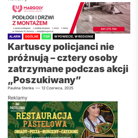
ALARM
OGÓLNE
TOP
W POWIECIE, W REGIONIE
Kartuscy policjanci nie
próżnują – cztery osoby
zatrzymane podczas akcji
„Poszukiwany”
Paulina Stenka
12 Czerwca, 2025
Reklamy