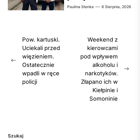
Paulina Stenka
6 Sierpnia, 2026
Nawigacja
Pow. kartuski.
Weekend z
wpisu
Uciekali przed
kierowcami
więzieniem.
pod wpływem
Previous
Ostatecznie
alkoholu i
post:
Nex
wpadli w ręce
narkotyków.
post
policji
Złapano ich w
Kiełpinie i
Somoninie
Szukaj