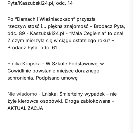
Pyta/Kaszubski24.pl, odc. 14
Po “Damach i Wieśniaczkach” przyszła
rzeczywistość i… piękna znajomość – Brodacz Pyta,
odc. 89 - Kaszubski24.pl
-
“Mała Cegielnia” to ona!
Z czym mierzyła się w ciągu ostatniego roku? –
Brodacz Pyta, odc. 61
Emilia Krupska
-
W Szkole Podstawowej w
Gowidlinie powstanie miejsce doraźnego
schronienia. Podpisano umowę
Nie wiadomo
-
Lniska. Śmiertelny wypadek – nie
żyje kierowca osobówki. Droga zablokowana –
AKTUALIZACJA