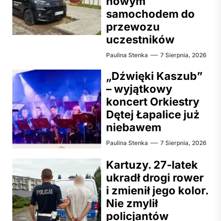
nowym
samochodem do
przewozu
uczestników
Paulina Stenka
7 Sierpnia, 2026
„Dźwięki Kaszub”
– wyjątkowy
koncert Orkiestry
Dętej Łapalice już
niebawem
Paulina Stenka
7 Sierpnia, 2026
Kartuzy. 27-latek
ukradł drogi rower
i zmienił jego kolor.
Nie zmylił
policjantów