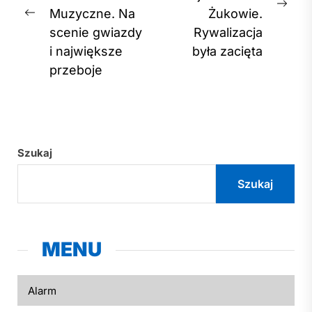
Nex
Muzyczne. Na
Żukowie.
Previous
post
scenie gwiazdy
Rywalizacja
post:
i największe
była zacięta
przeboje
Szukaj
Szukaj
MENU
Alarm