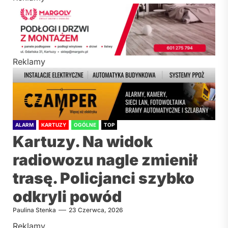
Reklamy
ALARM
KARTUZY
OGÓLNE
TOP
Kartuzy. Na widok
radiowozu nagle zmienił
trasę. Policjanci szybko
odkryli powód
Paulina Stenka
23 Czerwca, 2026
Reklamy