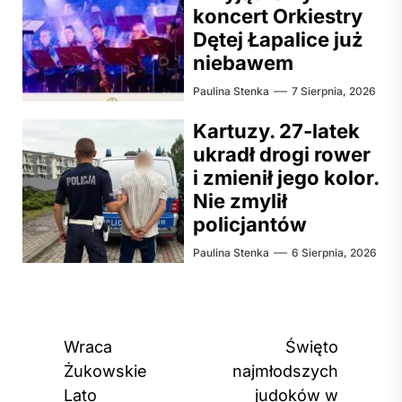
koncert Orkiestry
Dętej Łapalice już
niebawem
Paulina Stenka
7 Sierpnia, 2026
Kartuzy. 27-latek
ukradł drogi rower
i zmienił jego kolor.
Nie zmylił
policjantów
Paulina Stenka
6 Sierpnia, 2026
Nawigacja
Wraca
Święto
wpisu
Żukowskie
najmłodszych
Lato
judoków w