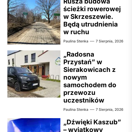
Rusza budowa
ścieżki rowerowej
w Skrzeszewie.
Będą utrudnienia
w ruchu
Paulina Stenka
7 Sierpnia, 2026
„Radosna
Przystań” w
Sierakowicach z
nowym
samochodem do
przewozu
uczestników
Paulina Stenka
7 Sierpnia, 2026
„Dźwięki Kaszub”
– wyjątkowy