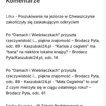
Komentarze
Lilka
-
Poszukiwania na jeziorze w Chwaszczynie
zakończyły się zaskakującym odkryciem
Po “Damach i Wieśniaczkach” przyszła
rzeczywistość i… piękna znajomość – Brodacz Pyta,
odc. 89 - Kaszubski24.pl
-
“Karisia z cegielni” ma
“bana” na niektóre lokalne knajpy? – Brodacz
Pyta/Kaszubski24.pl, odc. 14
Po “Damach i Wieśniaczkach” przyszła
rzeczywistość i… piękna znajomość – Brodacz Pyta,
odc. 89 - Kaszubski24.pl
-
“Mała Cegielnia” to ona!
Z czym mierzyła się w ciągu ostatniego roku? –
Brodacz Pyta, odc. 61
Emilia Krupska
-
W Szkole Podstawowej w