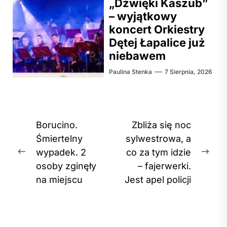
„Dźwięki Kaszub”
– wyjątkowy
koncert Orkiestry
Dętej Łapalice już
niebawem
Paulina Stenka
7 Sierpnia, 2026
Nawigacja
Borucino.
Zbliża się noc
wpisu
Śmiertelny
sylwestrowa, a
wypadek. 2
co za tym idzie
Previous
Nex
osoby zginęły
– fajerwerki.
post:
post
na miejscu
Jest apel policji