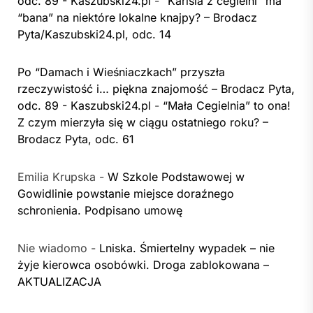
odc. 89 - Kaszubski24.pl
-
“Karisia z cegielni” ma
“bana” na niektóre lokalne knajpy? – Brodacz
Pyta/Kaszubski24.pl, odc. 14
Po “Damach i Wieśniaczkach” przyszła
rzeczywistość i… piękna znajomość – Brodacz Pyta,
odc. 89 - Kaszubski24.pl
-
“Mała Cegielnia” to ona!
Z czym mierzyła się w ciągu ostatniego roku? –
Brodacz Pyta, odc. 61
Emilia Krupska
-
W Szkole Podstawowej w
Gowidlinie powstanie miejsce doraźnego
schronienia. Podpisano umowę
Nie wiadomo
-
Lniska. Śmiertelny wypadek – nie
żyje kierowca osobówki. Droga zablokowana –
AKTUALIZACJA