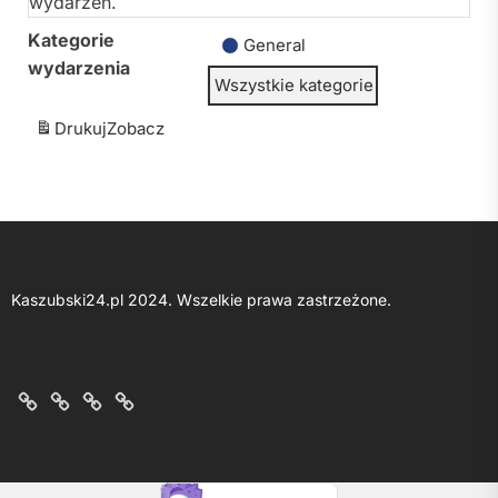
wydarzeń.
Kategorie
General
wydarzenia
Wszystkie kategorie
Drukuj
Zobacz
Kaszubski24.pl 2024. Wszelkie prawa zastrzeżone.
O
Kontakt
Polityka
Regulamin
nas
z
prywatności
portalu
nami