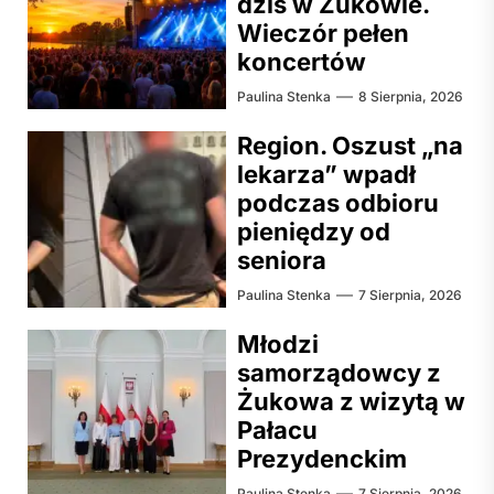
dziś w Żukowie.
Wieczór pełen
koncertów
Paulina Stenka
8 Sierpnia, 2026
Region. Oszust „na
lekarza” wpadł
podczas odbioru
pieniędzy od
seniora
Paulina Stenka
7 Sierpnia, 2026
Młodzi
samorządowcy z
Żukowa z wizytą w
Pałacu
Prezydenckim
Paulina Stenka
7 Sierpnia, 2026