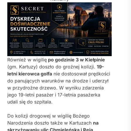
Również w wigilię
po godzinie 3 w Kiełpinie
(gm. Kartuzy) doszło do groźnej kolizji.
19-
letni kierowca golfa
nie dostosował prędkości
do panujących warunków na drodze i uderzył
w przydrożne drzewo. W wyniku zdarzenia
jego 19-letni pasażer i 17-letnia pasażerka
udali się do szpitala.
Do kolizji drogowej w wigilię Bożego
Narodzenia doszło także w Kartuzach
na
skrzyżowaniu ulic Chmieleńska i Reja
.