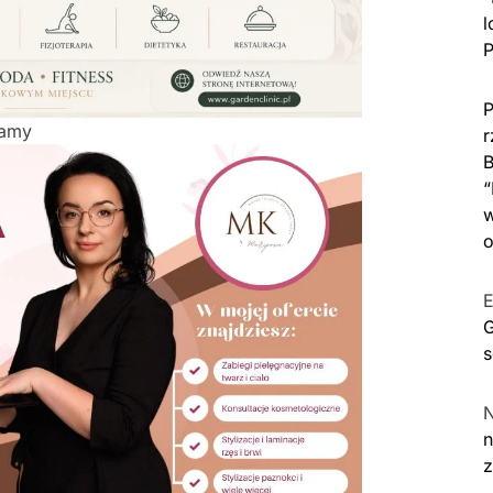
l
P
P
lamy
r
B
“
w
o
E
G
s
n