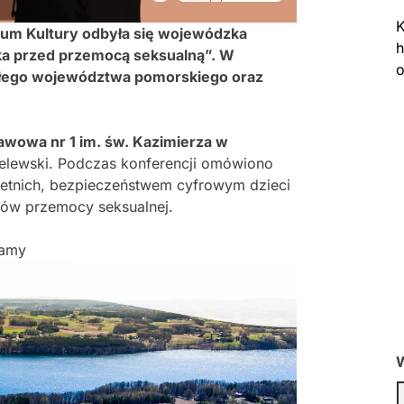
K
rum Kultury odbyła się wojewódzka
h
ka przed przemocą seksualną”. W
o
całego województwa pomorskiego oraz
awowa nr 1 im. św. Kazimierza w
 Zelewski. Podczas konferencji omówiono
letnich, bezpieczeństwem cyfrowym dzieci
ów przemocy seksualnej.
lamy
W