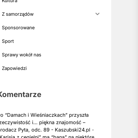
Kultura
Z samorządów
Sponsorowane
Sport
Sprawy wokół nas
Zapowiedzi
Komentarze
o “Damach i Wieśniaczkach” przyszła
zeczywistość i… piękna znajomość –
rodacz Pyta, odc. 89 - Kaszubski24.pl
-
Karisia z cegielni” ma “bana” na niektóre