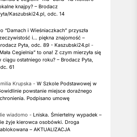
okalne knajpy? – Brodacz
yta/Kaszubski24.pl, odc. 14
o “Damach i Wieśniaczkach” przyszła
zeczywistość i… piękna znajomość –
rodacz Pyta, odc. 89 - Kaszubski24.pl
-
Mała Cegielnia” to ona! Z czym mierzyła się
 ciągu ostatniego roku? – Brodacz Pyta,
dc. 61
milia Krupska
-
W Szkole Podstawowej w
owidlinie powstanie miejsce doraźnego
chronienia. Podpisano umowę
Nie wiadomo
-
Lniska. Śmiertelny wypadek –
ie żyje kierowca osobówki. Droga
zablokowana – AKTUALIZACJA