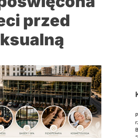
 poświęcona
eci przed
ksualną
P
r
B
“