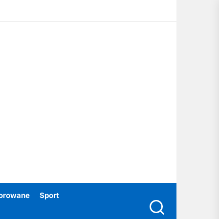
ubski24.pl
orowane
Sport