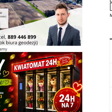
M
lamy