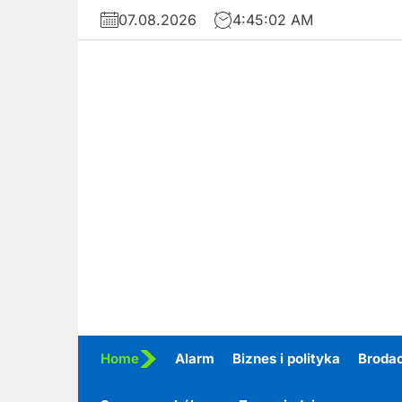
Skip
07.08.2026
4:45:03 AM
to
the
content
Home
Alarm
Biznes i polityka
Broda