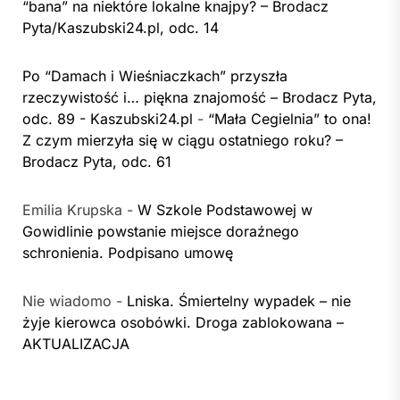
“bana” na niektóre lokalne knajpy? – Brodacz
Pyta/Kaszubski24.pl, odc. 14
Po “Damach i Wieśniaczkach” przyszła
rzeczywistość i… piękna znajomość – Brodacz Pyta,
odc. 89 - Kaszubski24.pl
-
“Mała Cegielnia” to ona!
Z czym mierzyła się w ciągu ostatniego roku? –
Brodacz Pyta, odc. 61
Emilia Krupska
-
W Szkole Podstawowej w
Gowidlinie powstanie miejsce doraźnego
schronienia. Podpisano umowę
Nie wiadomo
-
Lniska. Śmiertelny wypadek – nie
żyje kierowca osobówki. Droga zablokowana –
AKTUALIZACJA