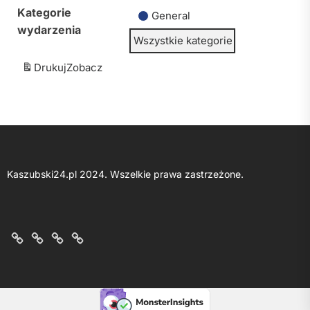
Kategorie
General
wydarzenia
Wszystkie kategorie
Drukuj
Zobacz
Kaszubski24.pl 2024. Wszelkie prawa zastrzeżone.
O
Kontakt
Polityka
Regulamin
nas
z
prywatności
portalu
nami