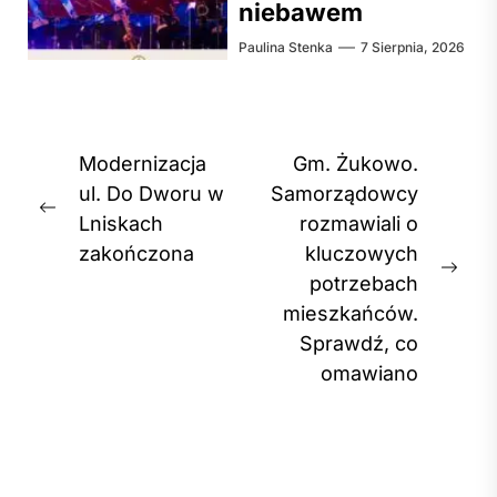
niebawem
Paulina Stenka
7 Sierpnia, 2026
Nawigacja
Modernizacja
Gm. Żukowo.
wpisu
ul. Do Dworu w
Samorządowcy
Previous
Lniskach
rozmawiali o
post:
zakończona
kluczowych
Nex
potrzebach
post
mieszkańców.
Sprawdź, co
omawiano