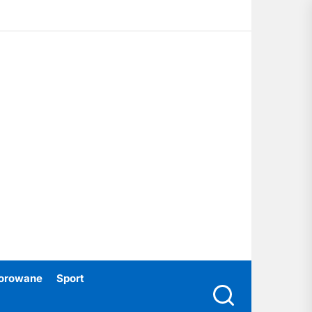
ubski24.pl
orowane
Sport