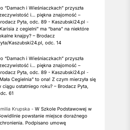
o “Damach i Wieśniaczkach” przyszła
zeczywistość i… piękna znajomość –
rodacz Pyta, odc. 89 - Kaszubski24.pl
-
Karisia z cegielni” ma “bana” na niektóre
okalne knajpy? – Brodacz
yta/Kaszubski24.pl, odc. 14
o “Damach i Wieśniaczkach” przyszła
zeczywistość i… piękna znajomość –
rodacz Pyta, odc. 89 - Kaszubski24.pl
-
Mała Cegielnia” to ona! Z czym mierzyła się
 ciągu ostatniego roku? – Brodacz Pyta,
dc. 61
milia Krupska
-
W Szkole Podstawowej w
owidlinie powstanie miejsce doraźnego
chronienia. Podpisano umowę