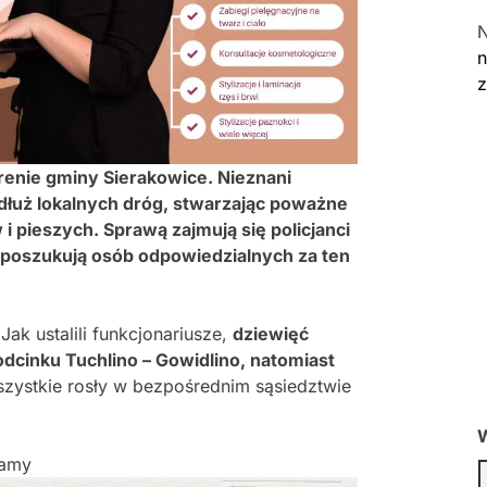
n
renie gminy Sierakowice. Nieznani
zdłuż lokalnych dróg, stwarzając poważne
 pieszych. Sprawą zajmują się policjanci
 poszukują osób odpowiedzialnych za ten
 Jak ustalili funkcjonariusze,
dziewięć
dcinku Tuchlino – Gowidlino, natomiast
zystkie rosły w bezpośrednim sąsiedztwie
W
lamy