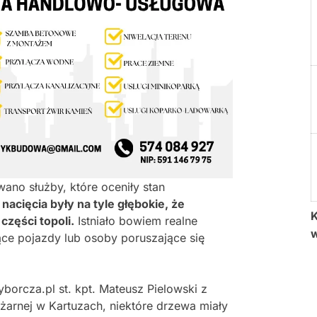
ano służby, które oceniły stan
nacięcia były na tyle głębokie, że
K
zęści topoli.
Istniało bowiem realne
ące pojazdy lub osoby poruszające się
orcza.pl st. kpt. Mateusz Pielowski z
arnej w Kartuzach, niektóre drzewa miały