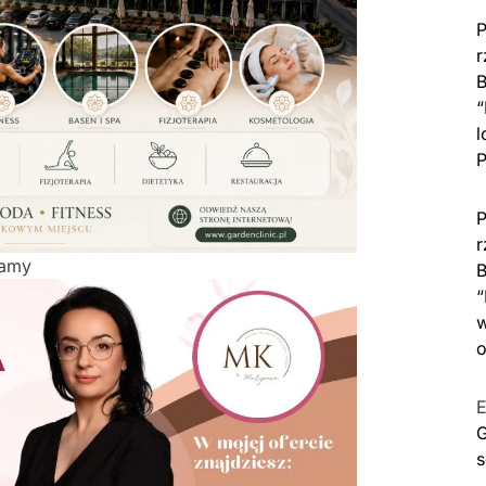
P
r
B
“
l
P
P
r
lamy
B
“
w
o
E
G
s