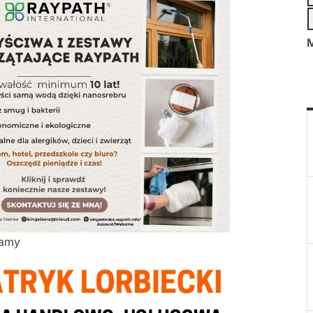
M
lamy