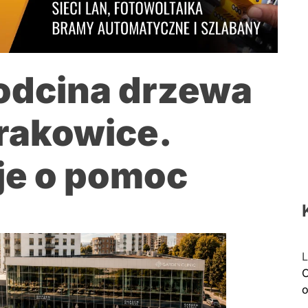
odcina drzewa
rakowice.
uje o pomoc
L
C
o