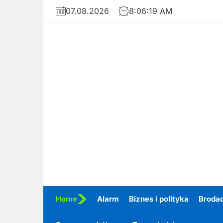
Skip
07.08.2026
8:06:20 AM
to
the
content
Home
Alarm
Biznes i polityka
Broda