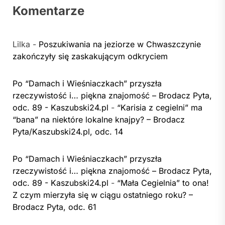
Komentarze
Lilka
-
Poszukiwania na jeziorze w Chwaszczynie
zakończyły się zaskakującym odkryciem
Po “Damach i Wieśniaczkach” przyszła
rzeczywistość i… piękna znajomość – Brodacz Pyta,
odc. 89 - Kaszubski24.pl
-
“Karisia z cegielni” ma
“bana” na niektóre lokalne knajpy? – Brodacz
Pyta/Kaszubski24.pl, odc. 14
Po “Damach i Wieśniaczkach” przyszła
rzeczywistość i… piękna znajomość – Brodacz Pyta,
odc. 89 - Kaszubski24.pl
-
“Mała Cegielnia” to ona!
Z czym mierzyła się w ciągu ostatniego roku? –
Brodacz Pyta, odc. 61