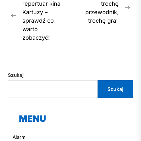
wpisu
repertuar kina
trochę
Nex
Kartuzy –
przewodnik,
Previous
post
sprawdź co
trochę gra”
post:
warto
zobaczyć!
Szukaj
Szukaj
MENU
Alarm