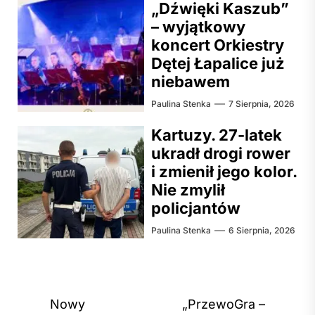
„Dźwięki Kaszub”
– wyjątkowy
koncert Orkiestry
Dętej Łapalice już
niebawem
Paulina Stenka
7 Sierpnia, 2026
Kartuzy. 27-latek
ukradł drogi rower
i zmienił jego kolor.
Nie zmylił
policjantów
Paulina Stenka
6 Sierpnia, 2026
Nawigacja
Nowy
„PrzewoGra –