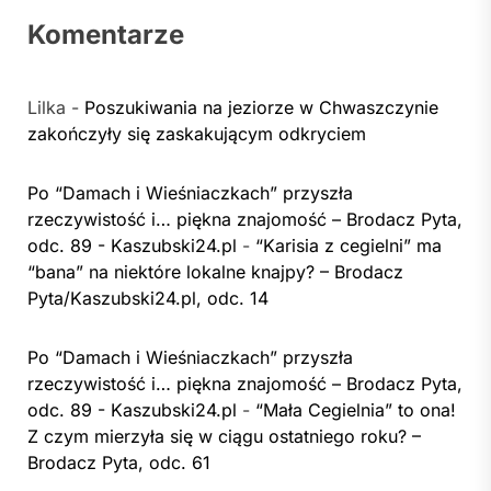
Komentarze
Lilka
-
Poszukiwania na jeziorze w Chwaszczynie
zakończyły się zaskakującym odkryciem
Po “Damach i Wieśniaczkach” przyszła
rzeczywistość i… piękna znajomość – Brodacz Pyta,
odc. 89 - Kaszubski24.pl
-
“Karisia z cegielni” ma
“bana” na niektóre lokalne knajpy? – Brodacz
Pyta/Kaszubski24.pl, odc. 14
Po “Damach i Wieśniaczkach” przyszła
rzeczywistość i… piękna znajomość – Brodacz Pyta,
odc. 89 - Kaszubski24.pl
-
“Mała Cegielnia” to ona!
Z czym mierzyła się w ciągu ostatniego roku? –
Brodacz Pyta, odc. 61