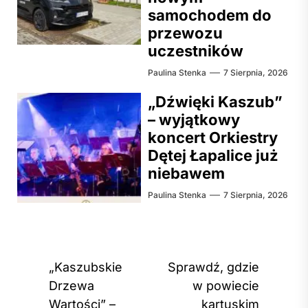
samochodem do
przewozu
uczestników
Paulina Stenka
7 Sierpnia, 2026
„Dźwięki Kaszub”
– wyjątkowy
koncert Orkiestry
Dętej Łapalice już
niebawem
Paulina Stenka
7 Sierpnia, 2026
Nawigacja
„Kaszubskie
Sprawdź, gdzie
wpisu
Drzewa
w powiecie
Wartości” –
kartuskim