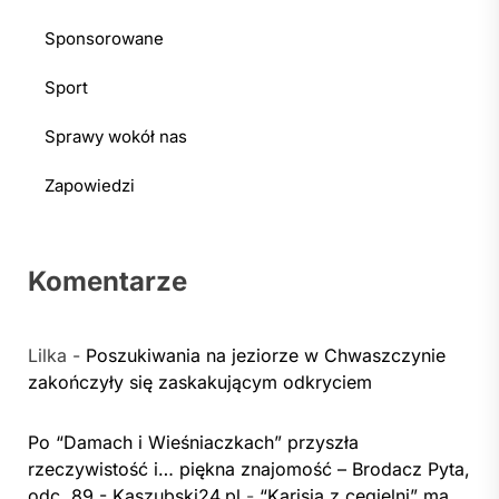
Sponsorowane
Sport
Sprawy wokół nas
Zapowiedzi
Komentarze
Lilka
-
Poszukiwania na jeziorze w Chwaszczynie
zakończyły się zaskakującym odkryciem
Po “Damach i Wieśniaczkach” przyszła
rzeczywistość i… piękna znajomość – Brodacz Pyta,
odc. 89 - Kaszubski24.pl
-
“Karisia z cegielni” ma