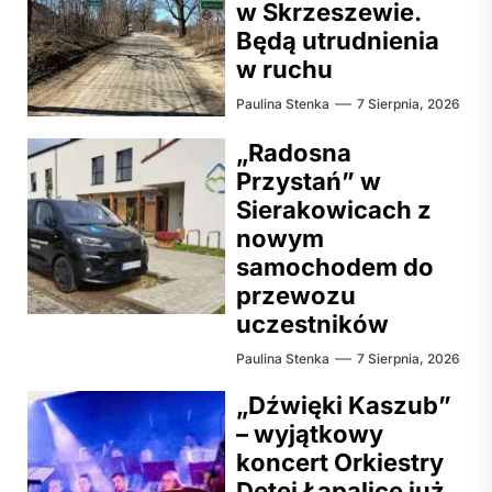
w Skrzeszewie.
Będą utrudnienia
w ruchu
Paulina Stenka
7 Sierpnia, 2026
„Radosna
Przystań” w
Sierakowicach z
nowym
samochodem do
przewozu
uczestników
Paulina Stenka
7 Sierpnia, 2026
„Dźwięki Kaszub”
– wyjątkowy
koncert Orkiestry
Dętej Łapalice już