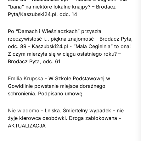
“bana” na niektóre lokalne knajpy? – Brodacz
Pyta/Kaszubski24.pl, odc. 14
Po “Damach i Wieśniaczkach” przyszła
rzeczywistość i… piękna znajomość – Brodacz Pyta,
odc. 89 - Kaszubski24.pl
-
“Mała Cegielnia” to ona!
Z czym mierzyła się w ciągu ostatniego roku? –
Brodacz Pyta, odc. 61
Emilia Krupska
-
W Szkole Podstawowej w
Gowidlinie powstanie miejsce doraźnego
schronienia. Podpisano umowę
Nie wiadomo
-
Lniska. Śmiertelny wypadek – nie
żyje kierowca osobówki. Droga zablokowana –
AKTUALIZACJA