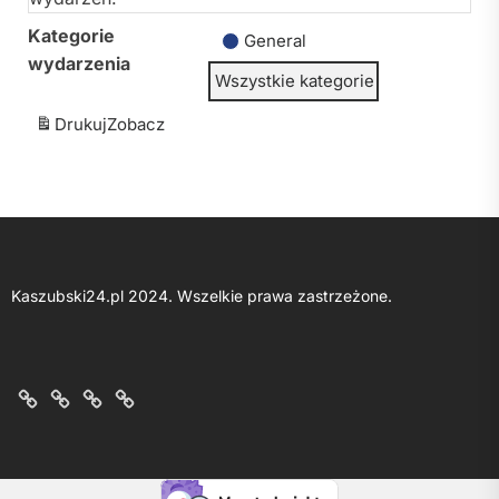
Kategorie
General
wydarzenia
Wszystkie kategorie
Drukuj
Zobacz
Kaszubski24.pl 2024. Wszelkie prawa zastrzeżone.
O
Kontakt
Polityka
Regulamin
nas
z
prywatności
portalu
nami