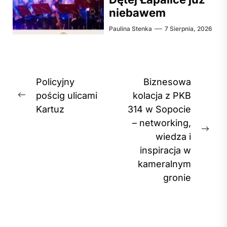
niebawem
Paulina Stenka
7 Sierpnia, 2026
Nawigacja
Policyjny
Biznesowa
wpisu
pościg ulicami
kolacja z PKB
Previous
Kartuz
314 w Sopocie
post:
– networking,
Nex
wiedza i
post
inspiracja w
kameralnym
gronie