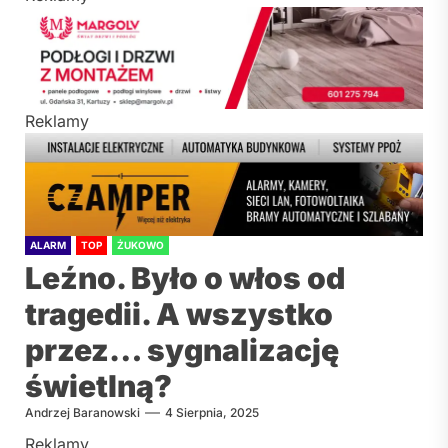
Reklamy
ALARM
TOP
ŻUKOWO
Leźno. Było o włos od
tragedii. A wszystko
przez… sygnalizację
świetlną?
Andrzej Baranowski
4 Sierpnia, 2025
Reklamy