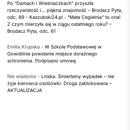
Po “Damach i Wieśniaczkach” przyszła
rzeczywistość i… piękna znajomość – Brodacz Pyta,
odc. 89 - Kaszubski24.pl
-
“Mała Cegielnia” to ona!
Z czym mierzyła się w ciągu ostatniego roku? –
Brodacz Pyta, odc. 61
Emilia Krupska
-
W Szkole Podstawowej w
Gowidlinie powstanie miejsce doraźnego
schronienia. Podpisano umowę
Nie wiadomo
-
Lniska. Śmiertelny wypadek – nie
żyje kierowca osobówki. Droga zablokowana –
AKTUALIZACJA