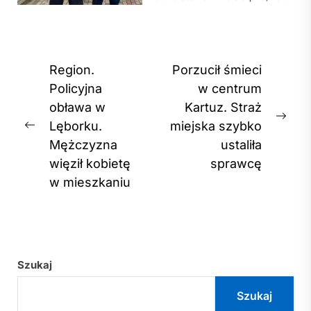
Nawigacja
Region.
Porzucił śmieci
wpisu
Policyjna
w centrum
obława w
Kartuz. Straż
Nex
Lęborku.
miejska szybko
Previous
post
Mężczyzna
ustaliła
post:
więził kobietę
sprawcę
w mieszkaniu
Szukaj
Szukaj