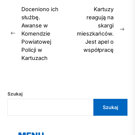
Nawigacja
Doceniono ich
Kartuzy
wpisu
służbę.
reagują na
Awanse w
skargi
Nex
Komendzie
mieszkańców.
Previous
post
Powiatowej
Jest apel o
post:
Policji w
współpracę
Kartuzach
Szukaj
Szukaj