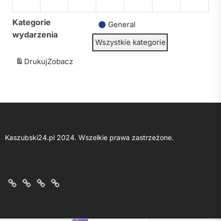
Kategorie
General
wydarzenia
Wszystkie kategorie
Drukuj
Zobacz
Kaszubski24.pl 2024. Wszelkie prawa zastrzeżone.
O
Kontakt
Polityka
Regulamin
nas
z
prywatności
portalu
nami