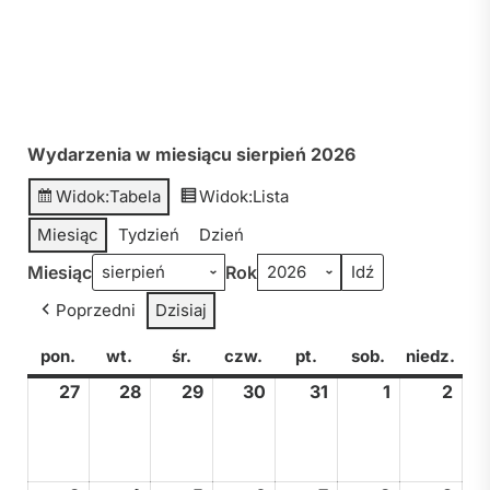
Wydarzenia w miesiącu sierpień 2026
Widok:
Tabela
Widok:
Lista
Miesiąc
Tydzień
Dzień
Miesiąc
Rok
Poprzedni
Dzisiaj
pon.
poniedziałek
wt.
wtorek
śr.
środa
czw.
czwartek
pt.
piątek
sob.
sobota
niedz.
nied
27
27
28
28
29
29
30
30
31
31
1
1
2
2
lipca,
lipca,
lipca,
lipca,
lipca,
sierpnia,
sier
2026
2026
2026
2026
2026
2026
202