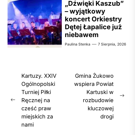
„Dźwięki Kaszub”
– wyjątkowy
koncert Orkiestry
Dętej Łapalice już
niebawem
Paulina Stenka
7 Sierpnia, 2026
Nawigacja
Kartuzy. XXIV
Gmina Żukowo
wpisu
Ogólnopolski
wspiera Powiat
Turniej Piłki
Kartuski w
Nex
Ręcznej na
rozbudowie
Previous
post
cześć praw
kluczowej
post:
miejskich za
drogi
nami