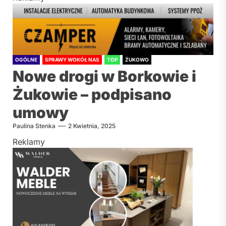
OGÓLNE
SPRAWY WOKÓŁ NAS
TOP
ŻUKOWO
Nowe drogi w Borkowie i
Żukowie – podpisano
umowy
Paulina Stenka
2 Kwietnia, 2025
Reklamy