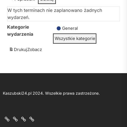
W tych terminach nie zaplanowano żadnych
wydarzeń.
Kategorie
General
wydarzenia
Wszystkie kategorie
Drukuj
Zobacz
Kaszubski24.pl 2024. Wszelkie prawa zastrzeżone.
O
Kontakt
Polityka
Regulamin
nas
z
prywatności
portalu