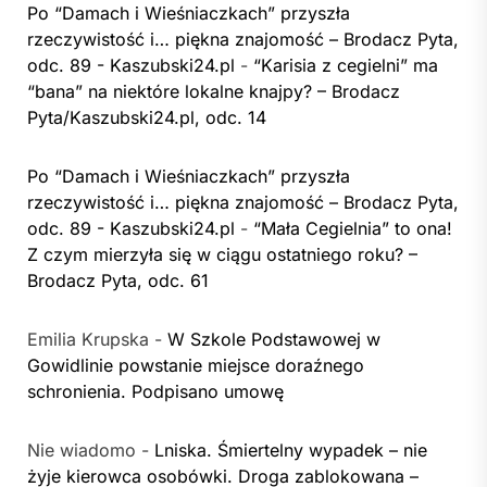
Po “Damach i Wieśniaczkach” przyszła
rzeczywistość i… piękna znajomość – Brodacz Pyta,
odc. 89 - Kaszubski24.pl
-
“Karisia z cegielni” ma
“bana” na niektóre lokalne knajpy? – Brodacz
Pyta/Kaszubski24.pl, odc. 14
Po “Damach i Wieśniaczkach” przyszła
rzeczywistość i… piękna znajomość – Brodacz Pyta,
odc. 89 - Kaszubski24.pl
-
“Mała Cegielnia” to ona!
Z czym mierzyła się w ciągu ostatniego roku? –
Brodacz Pyta, odc. 61
Emilia Krupska
-
W Szkole Podstawowej w
Gowidlinie powstanie miejsce doraźnego
schronienia. Podpisano umowę
Nie wiadomo
-
Lniska. Śmiertelny wypadek – nie
żyje kierowca osobówki. Droga zablokowana –