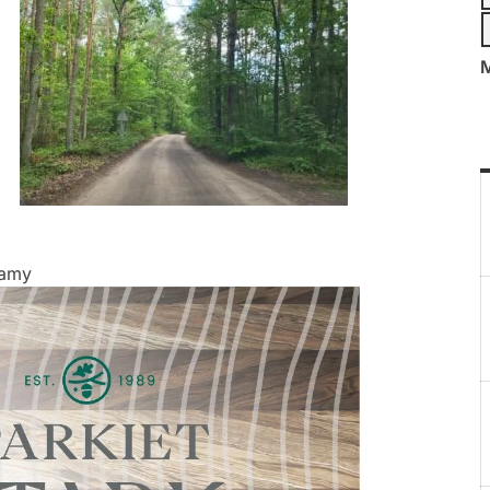
M
lamy