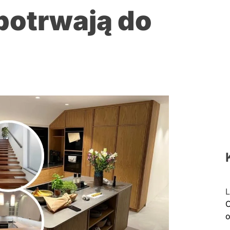
potrwają do
L
C
o