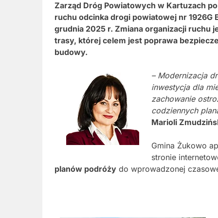
Zarząd Dróg Powiatowych w Kartuzach poi
ruchu odcinka drogi powiatowej nr 1926G B
grudnia 2025 r. Zmiana organizacji ruchu
trasy, której celem jest poprawa bezpie
budowy.
– Modernizacja d
inwestycja dla m
zachowanie ostro
codziennych plan
Marioli Zmudzińs
Gmina Żukowo ape
stronie interneto
planów podróży
do wprowadzonej czasowej 