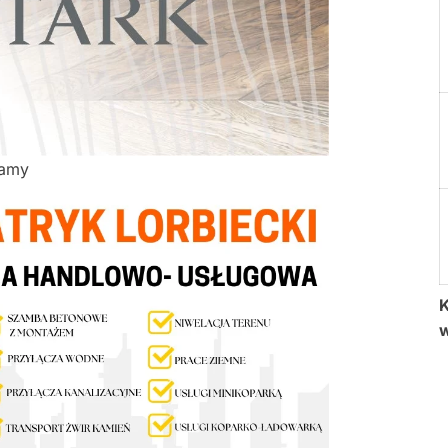
lamy
K