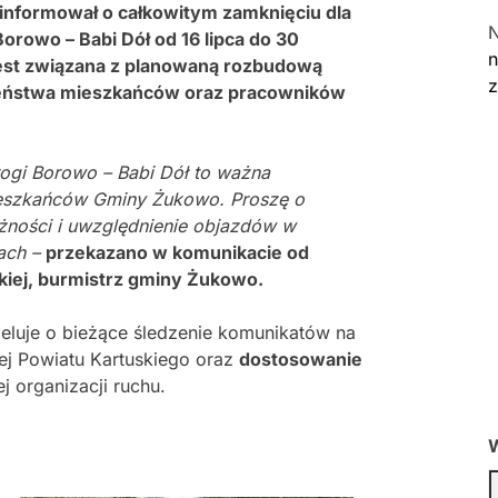
nformował o całkowitym zamknięciu dla
orowo – Babi Dół od 16 lipca do 30
n
 jest związana z planowaną rozbudową
czeństwa mieszkańców oraz pracowników
rogi Borowo – Babi Dół to ważna
ieszkańców Gminy Żukowo. Proszę o
żności i uwzględnienie objazdów w
ach –
przekazano w komunikacie od
kiej, burmistrz gminy Żukowo.
luje o bieżące śledzenie komunikatów na
wej Powiatu Kartuskiego oraz
dostosowanie
organizacji ruchu.
W