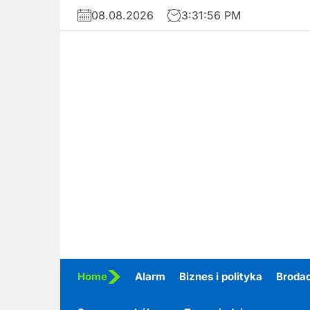
Skip
08.08.2026
3:31:58 PM
to
the
content
Home
Alarm
Biznes i polityka
Broda