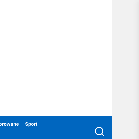
ubski24.pl
orowane
Sport