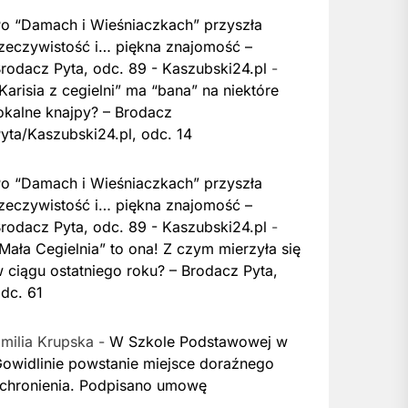
o “Damach i Wieśniaczkach” przyszła
zeczywistość i… piękna znajomość –
rodacz Pyta, odc. 89 - Kaszubski24.pl
-
Karisia z cegielni” ma “bana” na niektóre
okalne knajpy? – Brodacz
yta/Kaszubski24.pl, odc. 14
o “Damach i Wieśniaczkach” przyszła
zeczywistość i… piękna znajomość –
rodacz Pyta, odc. 89 - Kaszubski24.pl
-
Mała Cegielnia” to ona! Z czym mierzyła się
 ciągu ostatniego roku? – Brodacz Pyta,
dc. 61
milia Krupska
-
W Szkole Podstawowej w
owidlinie powstanie miejsce doraźnego
chronienia. Podpisano umowę