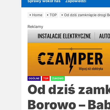
Sprawy wokół nas
Zapowiedzi
Home
TOP
Od dziś zamknięcie drogi B
Reklamy
OGÓLNE
TOP
ŻUKOWO
Od dziś zamk
Borowo – Bab