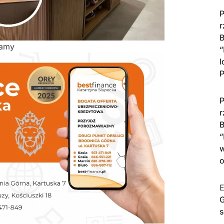
P
r
B
lamy
“
l
P
P
r
B
“
w
o
E
G
s