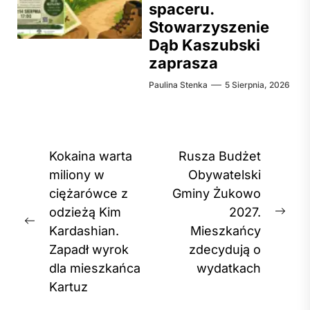
spaceru.
Stowarzyszenie
Dąb Kaszubski
zaprasza
Paulina Stenka
5 Sierpnia, 2026
Nawigacja
Kokaina warta
Rusza Budżet
wpisu
miliony w
Obywatelski
ciężarówce z
Gminy Żukowo
odzieżą Kim
2027.
Nex
Previous
Kardashian.
Mieszkańcy
post
post:
Zapadł wyrok
zdecydują o
dla mieszkańca
wydatkach
Kartuz