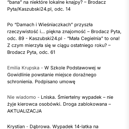
“bana” na niektóre lokalne knajpy? – Brodacz
Pyta/Kaszubski24.pl, odc. 14
Po “Damach i Wieśniaczkach” przyszła
rzeczywistość i… piękna znajomość – Brodacz Pyta,
odc. 89 - Kaszubski24.pl
-
“Mała Cegielnia” to ona!
Z czym mierzyła się w ciągu ostatniego roku? –
Brodacz Pyta, odc. 61
Emilia Krupska
-
W Szkole Podstawowej w
Gowidlinie powstanie miejsce doraźnego
schronienia. Podpisano umowę
Nie wiadomo
-
Lniska. Śmiertelny wypadek – nie
żyje kierowca osobówki. Droga zablokowana –
AKTUALIZACJA
Krystian
-
Dąbrowa. Wypadek 14-latka na