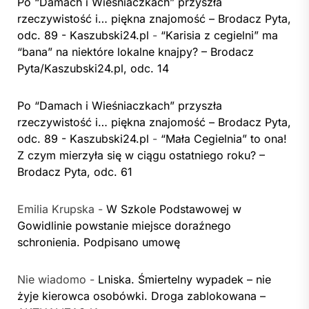
Po “Damach i Wieśniaczkach” przyszła
rzeczywistość i… piękna znajomość – Brodacz Pyta,
odc. 89 - Kaszubski24.pl
-
“Karisia z cegielni” ma
“bana” na niektóre lokalne knajpy? – Brodacz
Pyta/Kaszubski24.pl, odc. 14
Po “Damach i Wieśniaczkach” przyszła
rzeczywistość i… piękna znajomość – Brodacz Pyta,
odc. 89 - Kaszubski24.pl
-
“Mała Cegielnia” to ona!
Z czym mierzyła się w ciągu ostatniego roku? –
Brodacz Pyta, odc. 61
Emilia Krupska
-
W Szkole Podstawowej w
Gowidlinie powstanie miejsce doraźnego
schronienia. Podpisano umowę
Nie wiadomo
-
Lniska. Śmiertelny wypadek – nie
żyje kierowca osobówki. Droga zablokowana –