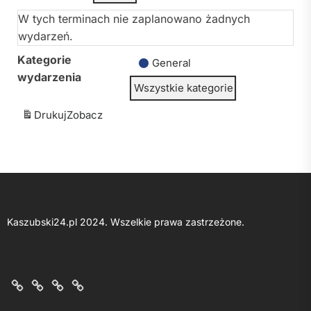
W tych terminach nie zaplanowano żadnych
wydarzeń.
Kategorie
General
wydarzenia
Wszystkie kategorie
Drukuj
Zobacz
Kaszubski24.pl 2024. Wszelkie prawa zastrzeżone.
O
Kontakt
Polityka
Regulamin
nas
z
prywatności
portalu