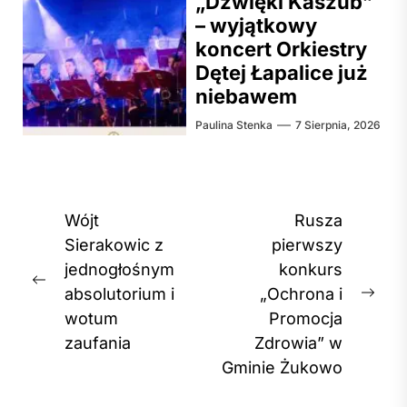
„Dźwięki Kaszub”
– wyjątkowy
koncert Orkiestry
Dętej Łapalice już
niebawem
Paulina Stenka
7 Sierpnia, 2026
Nawigacja
Wójt
Rusza
wpisu
Sierakowic z
pierwszy
jednogłośnym
konkurs
Previous
absolutorium i
„Ochrona i
Nex
post:
wotum
Promocja
post
zaufania
Zdrowia” w
Gminie Żukowo