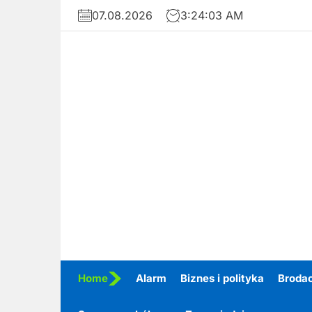
Skip
07.08.2026
3:24:04 AM
to
the
content
Home
Alarm
Biznes i polityka
Broda