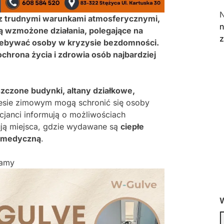
z trudnymi warunkami atmosferycznymi,
n
ą wzmożone działania, polegające na
zebywać osoby w kryzysie bezdomności.
chrona życia i zdrowia osób najbardziej
zczone budynki, altany działkowe,
resie zimowym mogą schronić się osoby
cjanci informują o możliwościach
ują miejsca, gdzie wydawane są
ciepłe
 medyczną
.
lamy
W