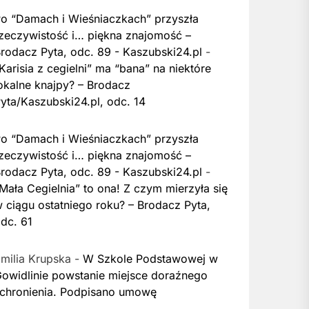
o “Damach i Wieśniaczkach” przyszła
zeczywistość i… piękna znajomość –
rodacz Pyta, odc. 89 - Kaszubski24.pl
-
Karisia z cegielni” ma “bana” na niektóre
okalne knajpy? – Brodacz
yta/Kaszubski24.pl, odc. 14
o “Damach i Wieśniaczkach” przyszła
zeczywistość i… piękna znajomość –
rodacz Pyta, odc. 89 - Kaszubski24.pl
-
Mała Cegielnia” to ona! Z czym mierzyła się
 ciągu ostatniego roku? – Brodacz Pyta,
dc. 61
milia Krupska
-
W Szkole Podstawowej w
owidlinie powstanie miejsce doraźnego
chronienia. Podpisano umowę