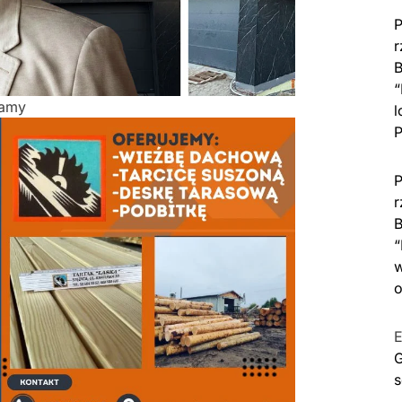
P
r
B
“
lamy
l
P
P
r
B
“
w
o
E
G
s