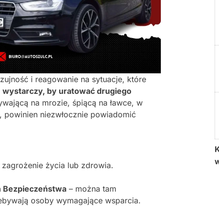
zujność i reagowanie na sytuacje, które
n wystarczy, by uratować drugiego
ywającą na mrozie, śpiącą na ławce, w
u, powinien niezwłocznie powiadomić
K
je zagrożenie życia lub zdrowia.
ń Bezpieczeństwa
– można tam
zebywają osoby wymagające wsparcia.