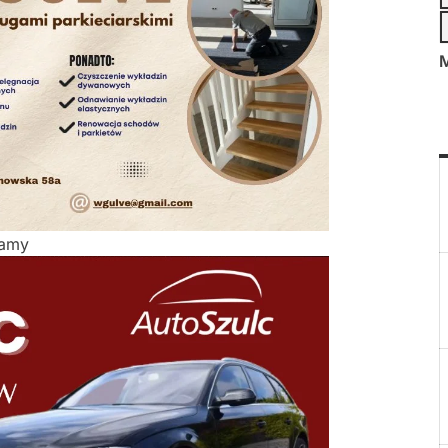
M
lamy