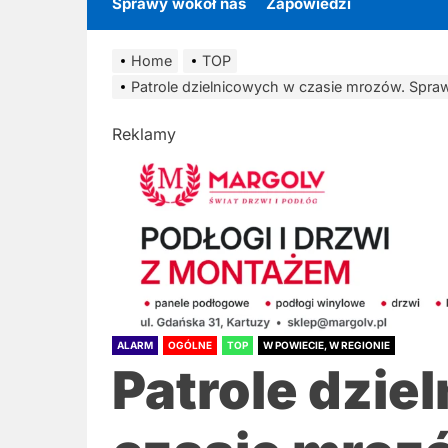
Sprawy wokół nas
Zapowiedzi
Home
TOP
Patrole dzielnicowych w czasie mrozów. Spra
Reklamy
ALARM
OGÓLNE
TOP
W POWIECIE, W REGIONIE
Patrole dzie