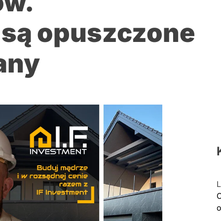
ów.
są opuszczone
tany
L
C
o