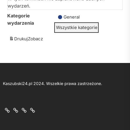
wydarzeń.
Kategorie
General
wydarzenia
Wszystkie kategorie
Drukuj
Zobacz
Kaszubski24.pl 2024. Wszelkie prawa zastrzeżone.
O
Kontakt
Polityka
Regulamin
nas
z
prywatności
portalu
nami