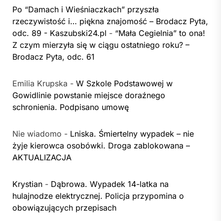
Po “Damach i Wieśniaczkach” przyszła
rzeczywistość i… piękna znajomość – Brodacz Pyta,
odc. 89 - Kaszubski24.pl
-
“Mała Cegielnia” to ona!
Z czym mierzyła się w ciągu ostatniego roku? –
Brodacz Pyta, odc. 61
Emilia Krupska
-
W Szkole Podstawowej w
Gowidlinie powstanie miejsce doraźnego
schronienia. Podpisano umowę
Nie wiadomo
-
Lniska. Śmiertelny wypadek – nie
żyje kierowca osobówki. Droga zablokowana –
AKTUALIZACJA
Krystian
-
Dąbrowa. Wypadek 14-latka na
hulajnodze elektrycznej. Policja przypomina o
obowiązujących przepisach