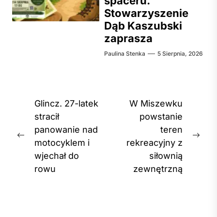
spaceru.
Stowarzyszenie
Dąb Kaszubski
zaprasza
Paulina Stenka
5 Sierpnia, 2026
Nawigacja
Glincz. 27-latek
W Miszewku
wpisu
stracił
powstanie
panowanie nad
teren
Previous
Nex
motocyklem i
rekreacyjny z
post:
post
wjechał do
siłownią
rowu
zewnętrzną