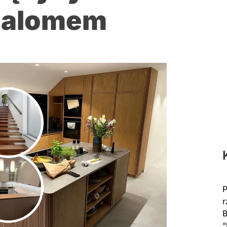
slalomem
P
r
B
“