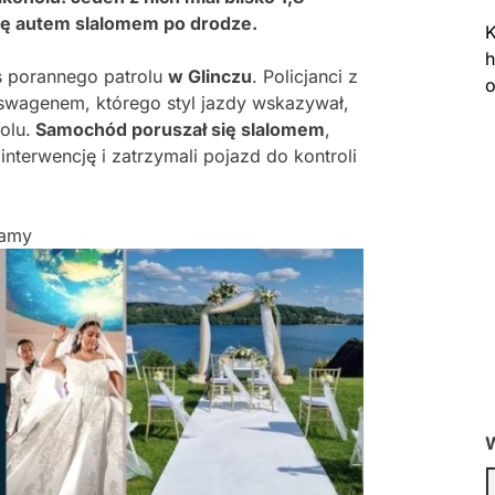
się autem slalomem po drodze.
K
h
s porannego patrolu
w Glinczu
. Policjanci z
o
swagenem, którego styl jazdy wskazywał,
olu.
Samochód poruszał się slalomem
,
interwencję i zatrzymali pojazd do kontroli
lamy
W