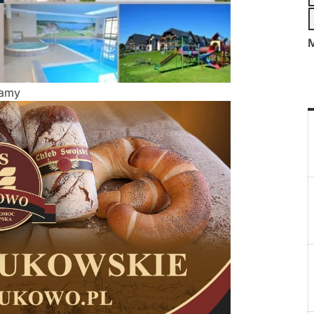
M
lamy