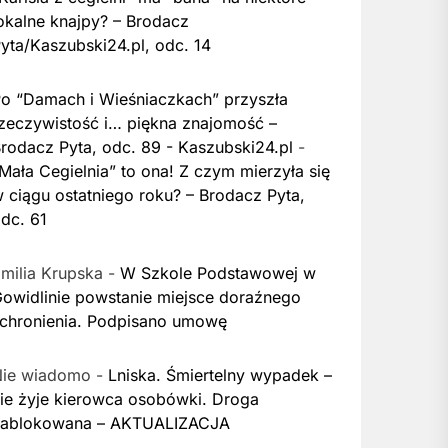
okalne knajpy? – Brodacz
yta/Kaszubski24.pl, odc. 14
o “Damach i Wieśniaczkach” przyszła
zeczywistość i… piękna znajomość –
rodacz Pyta, odc. 89 - Kaszubski24.pl
-
Mała Cegielnia” to ona! Z czym mierzyła się
 ciągu ostatniego roku? – Brodacz Pyta,
dc. 61
milia Krupska
-
W Szkole Podstawowej w
owidlinie powstanie miejsce doraźnego
chronienia. Podpisano umowę
Nie wiadomo
-
Lniska. Śmiertelny wypadek –
ie żyje kierowca osobówki. Droga
zablokowana – AKTUALIZACJA