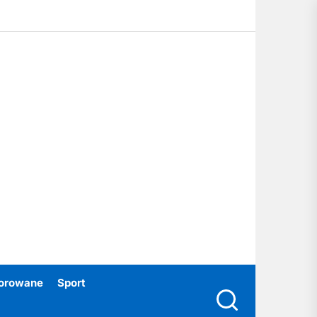
ubski24.pl
orowane
Sport