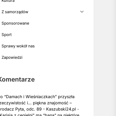
Kultura
Z samorządów
Sponsorowane
Sport
Sprawy wokół nas
Zapowiedzi
Komentarze
o “Damach i Wieśniaczkach” przyszła
zeczywistość i… piękna znajomość –
rodacz Pyta, odc. 89 - Kaszubski24.pl
-
Karisia z cegielni” ma “bana” na niektóre