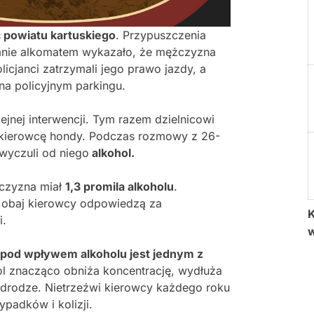
c powiatu kartuskiego
. Przypuszczenia
anie alkomatem wykazało, że mężczyzna
olicjanci zatrzymali jego prawo jazdy, a
na policyjnym parkingu.
jnej interwencji. Tym razem dzielnicowi
kierowcę hondy. Podczas rozmowy z 26-
wyczuli od niego
alkohol.
żczyzna miał
1,3 promila alkoholu
.
z obaj kierowcy odpowiedzą za
K
i.
 pod wpływem alkoholu jest jednym z
ol znacząco obniża koncentrację, wydłuża
a drodze. Nietrzeźwi kierowcy każdego roku
padków i kolizji.