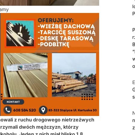
l
lamy
P
P
r
B
“
w
o
E
G
s
minowali z ruchu drogowego nietrzeźwych
n
trzymali dwóch mężczyzn, którzy
koholu. Jeden z nich miał blisko 1,8