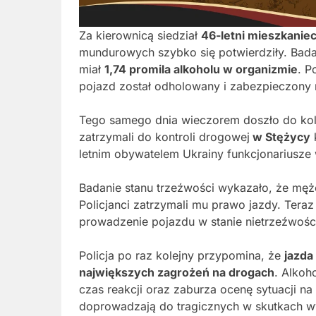
Za kierownicą siedział
46-letni mieszkanie
mundurowych szybko się potwierdziły. Bad
miał
1,74 promila alkoholu w organizmie
. P
pojazd został odholowany i zabezpieczony 
Tego samego dnia wieczorem doszło do kole
zatrzymali do kontroli drogowej
w Stężycy
letnim obywatelem Ukrainy funkcjonariusze 
Badanie stanu trzeźwości wykazało, że mę
Policjanci zatrzymali mu prawo jazdy. Tera
prowadzenie pojazdu w stanie nietrzeźwośc
Policja po raz kolejny przypomina, że
jazda
największych zagrożeń na drogach
. Alkoh
czas reakcji oraz zaburza ocenę sytuacji n
doprowadzają do tragicznych w skutkach wy