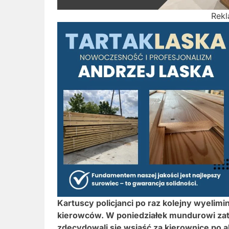
Rek
Kartuscy policjanci po raz kolejny wyeli
kierowców. W poniedziałek mundurowi za
zdecydowali się wsiąść za kierownicę po al