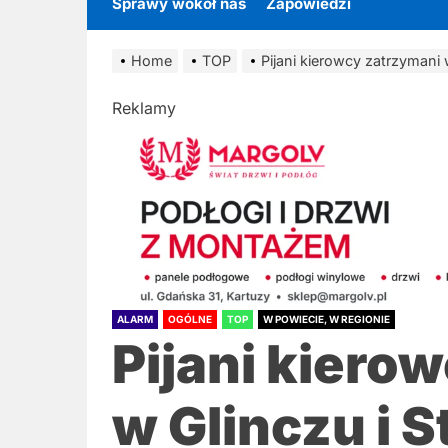
Sprawy wokół nas
Zapowiedzi
Home
TOP
Pijani kierowcy zatrzymani 
Reklamy
ALARM
OGÓLNE
TOP
W POWIECIE, W REGIONIE
Pijani kiero
w Glinczu i 