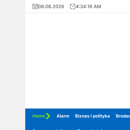
Skip
06.08.2026
4:34:20 AM
to
the
content
Home
Alarm
Biznes i polityka
Broda