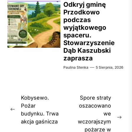
Odkryj gminę
Przodkowo
podczas
wyjątkowego
spaceru.
Stowarzyszenie
Dąb Kaszubski
zaprasza
Paulina Stenka
5 Sierpnia, 2026
Nawigacja
Kobysewo.
Spore straty
wpisu
Pożar
oszacowano
Previous
budynku. Trwa
we
post:
Nex
akcja gaśnicza
wczorajszym
post
pożarze w