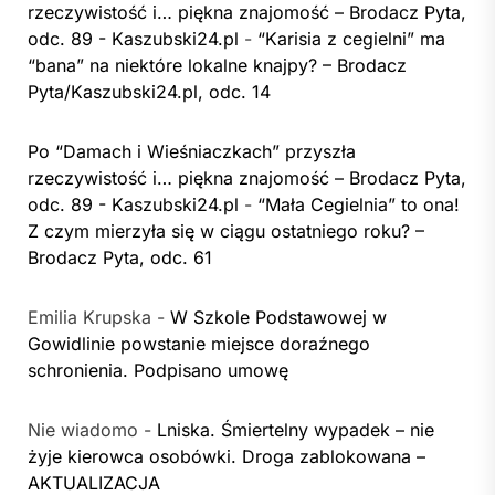
rzeczywistość i… piękna znajomość – Brodacz Pyta,
odc. 89 - Kaszubski24.pl
-
“Karisia z cegielni” ma
“bana” na niektóre lokalne knajpy? – Brodacz
Pyta/Kaszubski24.pl, odc. 14
Po “Damach i Wieśniaczkach” przyszła
rzeczywistość i… piękna znajomość – Brodacz Pyta,
odc. 89 - Kaszubski24.pl
-
“Mała Cegielnia” to ona!
Z czym mierzyła się w ciągu ostatniego roku? –
Brodacz Pyta, odc. 61
Emilia Krupska
-
W Szkole Podstawowej w
Gowidlinie powstanie miejsce doraźnego
schronienia. Podpisano umowę
Nie wiadomo
-
Lniska. Śmiertelny wypadek – nie
żyje kierowca osobówki. Droga zablokowana –
AKTUALIZACJA