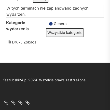
W tych terminach nie zaplanowano żadnych
wydarzeń.
Kategorie
General
wydarzenia
Wszystkie kategorie
Drukuj
Zobacz
Kaszubski24.pl 2024. Wszelkie prawa zastrzeżone.
O
Kontakt
Polityka
Regulamin
nas
z
prywatności
portalu