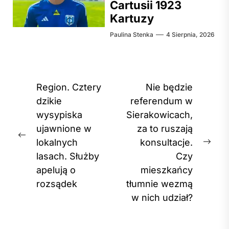
Cartusii 1923
Kartuzy
Paulina Stenka
4 Sierpnia, 2026
Nawigacja
Region. Cztery
Nie będzie
wpisu
dzikie
referendum w
wysypiska
Sierakowicach,
ujawnione w
za to ruszają
Previous
lokalnych
konsultacje.
Nex
post:
lasach. Służby
Czy
post
apelują o
mieszkańcy
rozsądek
tłumnie wezmą
w nich udział?