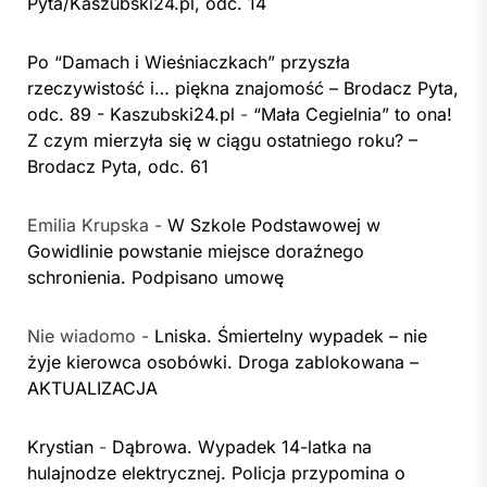
Pyta/Kaszubski24.pl, odc. 14
Po “Damach i Wieśniaczkach” przyszła
rzeczywistość i… piękna znajomość – Brodacz Pyta,
odc. 89 - Kaszubski24.pl
-
“Mała Cegielnia” to ona!
Z czym mierzyła się w ciągu ostatniego roku? –
Brodacz Pyta, odc. 61
Emilia Krupska
-
W Szkole Podstawowej w
Gowidlinie powstanie miejsce doraźnego
schronienia. Podpisano umowę
Nie wiadomo
-
Lniska. Śmiertelny wypadek – nie
żyje kierowca osobówki. Droga zablokowana –
AKTUALIZACJA
Krystian
-
Dąbrowa. Wypadek 14-latka na
hulajnodze elektrycznej. Policja przypomina o