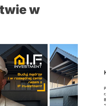
twie w
P
r
B
“