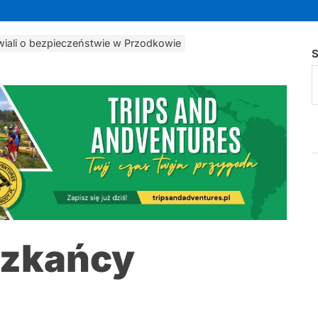
wiali o bezpieczeństwie w Przodkowie
S
eszkańcy