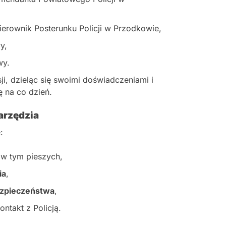
ierownik Posterunku Policji w Przodkowie,
y,
wy.
i, dzieląc się swoimi doświadczeniami i
ę na co dzień.
arzędzia
:
 w tym pieszych,
ia
,
ezpieczeństwa
,
kontakt z Policją.