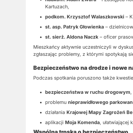
Kartuzach,
podkom. Krzysztof Walaszkowski
– K
st. asp. Patryk Głowienka
– dzielnicow
st. sierż. Aldona Naczk
– oficer praso
Mieszkańcy aktywnie uczestniczyli w dyskusj
zgłaszając problemy, z którymi spotykają si
Bezpieczeństwo na drodze i nowe n
Podczas spotkania poruszono także kwestie
bezpieczeństwa w ruchu drogowym
,
problemu
nieprawidłowego parkowan
działania
Krajowej Mapy Zagrożeń B
aplikacji
Moja Komenda
, ułatwiającej 
Wspólna troska o bezpieczeństwo