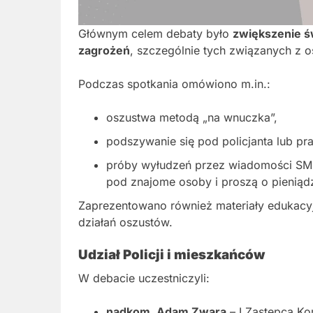
Głównym celem debaty było
zwiększenie ś
zagrożeń
, szczególnie tych związanych z 
Podczas spotkania omówiono m.in.:
oszustwa metodą „na wnuczka”,
podszywanie się pod policjanta lub pr
próby wyłudzeń przez wiadomości SMS
pod znajome osoby i proszą o pieniąd
Zaprezentowano również materiały edukacyj
działań oszustów.
Udział Policji i mieszkańców
W debacie uczestniczyli:
nadkom. Adam Zwara
– I Zastępca Ko