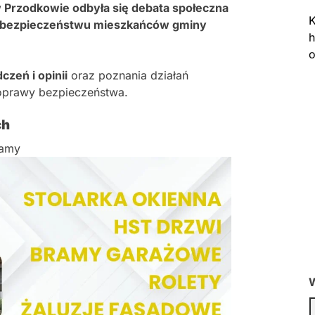
w Przodkowie odbyła się debata społeczna
K
a bezpieczeństwu mieszkańców gminy
h
o
zeń i opinii
oraz poznania działań
oprawy bezpieczeństwa.
ch
lamy
W