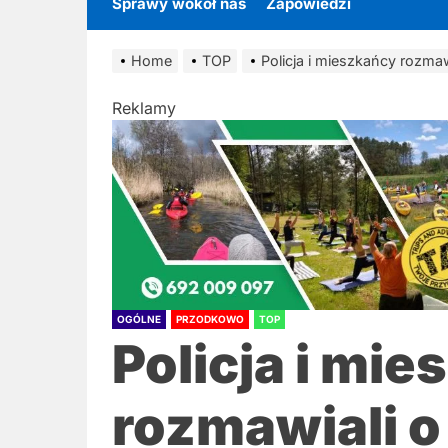
Sprawy wokół nas
Zapowiedzi
Home
TOP
Policja i mieszkańcy rozma
Reklamy
OGÓLNE
PRZODKOWO
TOP
Policja i mi
rozmawiali o