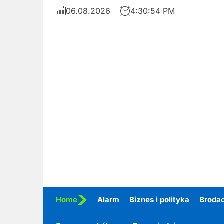
Skip
06.08.2026
4:30:55 PM
to
the
content
Home
Alarm
Biznes i polityka
Broda