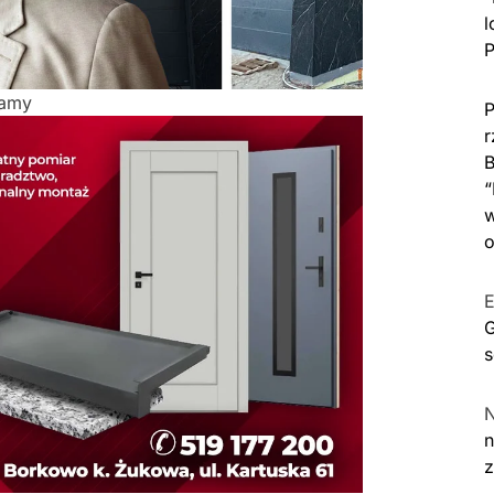
l
P
lamy
P
r
B
“
w
o
E
G
s
n