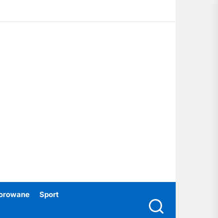
ubski24.pl
orowane
Sport