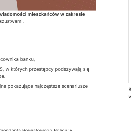
wiadomości mieszkańców w zakresie
oszustwami.
acownika banku,
, w których przestępcy podszywają się
ze.
ne pokazujące najczęstsze scenariusze
K
mendanta Powiatowego Policji w