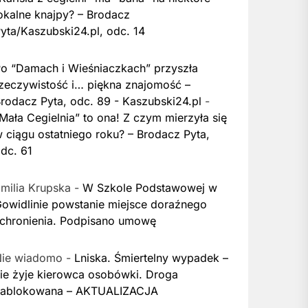
okalne knajpy? – Brodacz
yta/Kaszubski24.pl, odc. 14
o “Damach i Wieśniaczkach” przyszła
zeczywistość i… piękna znajomość –
rodacz Pyta, odc. 89 - Kaszubski24.pl
-
Mała Cegielnia” to ona! Z czym mierzyła się
 ciągu ostatniego roku? – Brodacz Pyta,
dc. 61
milia Krupska
-
W Szkole Podstawowej w
owidlinie powstanie miejsce doraźnego
chronienia. Podpisano umowę
Nie wiadomo
-
Lniska. Śmiertelny wypadek –
ie żyje kierowca osobówki. Droga
zablokowana – AKTUALIZACJA