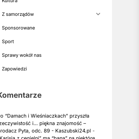
Kultura
Z samorządów
Sponsorowane
Sport
Sprawy wokół nas
Zapowiedzi
Komentarze
o “Damach i Wieśniaczkach” przyszła
zeczywistość i… piękna znajomość –
rodacz Pyta, odc. 89 - Kaszubski24.pl
-
Karisia z cegielni” ma “bana” na niektóre