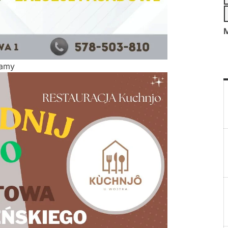
M
lamy