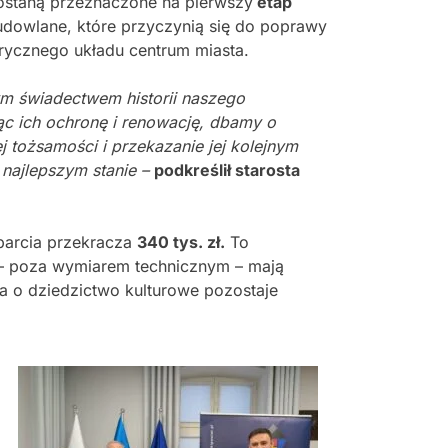
zostaną przeznaczone na pierwszy
etap
dowlane, które przyczynią się do poprawy
torycznego układu centrum miasta.
ym świadectwem historii naszego
ąc ich ochronę i renowację, dbamy o
 tożsamości i przekazanie jej kolejnym
 najlepszym stanie –
podkreślił starosta
arcia przekracza
340 tys. zł.
To
e – poza wymiarem technicznym – mają
a o dziedzictwo kulturowe pozostaje