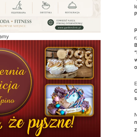
l
P
P
lamy
r
B
“
w
o
E
G
s
n