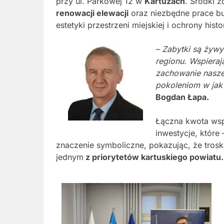
przy ul. Parkowej 12 w
Kartuzach
. Środki 
renowacji elewacji
oraz niezbędne prace bu
estetyki przestrzeni miejskiej i ochrony his
– Zabytki są żyw
regionu. Wspieraj
zachowanie naszej
pokoleniom w jak
Bogdan Łapa.
Łączna kwota wsp
inwestycje, któr
znaczenie symboliczne, pokazując, że trosk
jednym
z priorytetów kartuskiego powiatu.