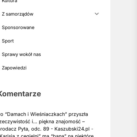
Kultura
Z samorządów
Sponsorowane
Sport
Sprawy wokół nas
Zapowiedzi
Komentarze
o “Damach i Wieśniaczkach” przyszła
zeczywistość i… piękna znajomość –
rodacz Pyta, odc. 89 - Kaszubski24.pl
-
Karisia z cegielni” ma “bana” na niektóre