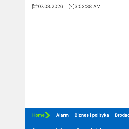
Skip
07.08.2026
3:52:40 AM
to
the
content
Home
Alarm
Biznes i polityka
Broda