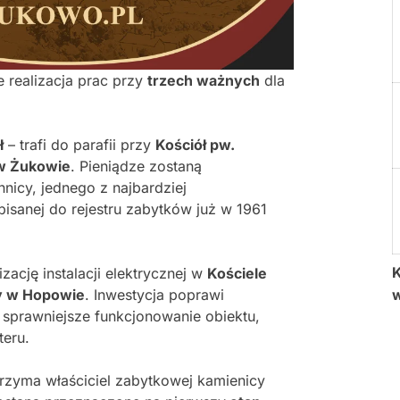
 realizacja prac przy
trzech ważnych
dla
ł
– trafi do parafii przy
Kościół pw.
 w Żukowie
. Pieniądze zostaną
icy, jednego z najbardziej
isanej do rejestru zabytków już w 1961
K
ację instalacji elektrycznej w
Kościele
ny w Hopowie
. Inwestycja poprawi
sprawniejsze funkcjonowanie obiektu,
teru.
rzyma właściciel zabytkowej kamienicy