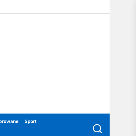
ubski24.pl
orowane
Sport