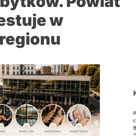
abytków. Powiat
estuje w
 regionu
P
r
B
“