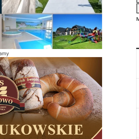
M
lamy