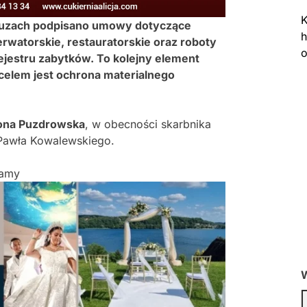
K
uzach
podpisano umowy dotyczące
h
erwatorskie, restauratorskie oraz roboty
o
jestru zabytków. To kolejny element
 celem jest ochrona materialnego
ona Puzdrowska
, w obecności skarbnika
 Pawła Kowalewskiego.
lamy
W