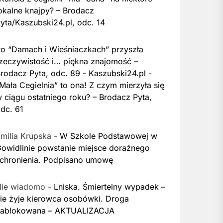
okalne knajpy? – Brodacz
yta/Kaszubski24.pl, odc. 14
o “Damach i Wieśniaczkach” przyszła
zeczywistość i… piękna znajomość –
rodacz Pyta, odc. 89 - Kaszubski24.pl
-
Mała Cegielnia” to ona! Z czym mierzyła się
 ciągu ostatniego roku? – Brodacz Pyta,
dc. 61
milia Krupska
-
W Szkole Podstawowej w
owidlinie powstanie miejsce doraźnego
chronienia. Podpisano umowę
Nie wiadomo
-
Lniska. Śmiertelny wypadek –
ie żyje kierowca osobówki. Droga
zablokowana – AKTUALIZACJA