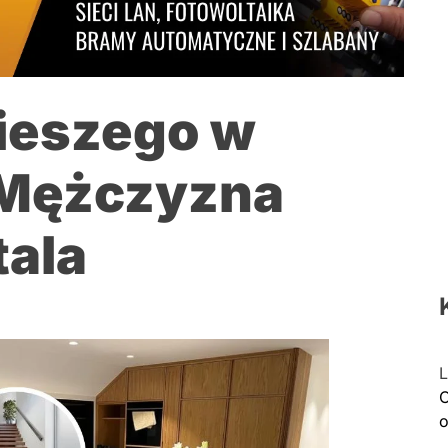
pieszego w
 Mężczyzna
tala
L
C
o