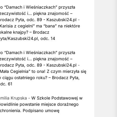
o “Damach i Wieśniaczkach” przyszła
zeczywistość i… piękna znajomość –
rodacz Pyta, odc. 89 - Kaszubski24.pl
-
Karisia z cegielni” ma “bana” na niektóre
okalne knajpy? – Brodacz
yta/Kaszubski24.pl, odc. 14
o “Damach i Wieśniaczkach” przyszła
zeczywistość i… piękna znajomość –
rodacz Pyta, odc. 89 - Kaszubski24.pl
-
Mała Cegielnia” to ona! Z czym mierzyła się
 ciągu ostatniego roku? – Brodacz Pyta,
dc. 61
milia Krupska
-
W Szkole Podstawowej w
owidlinie powstanie miejsce doraźnego
chronienia. Podpisano umowę