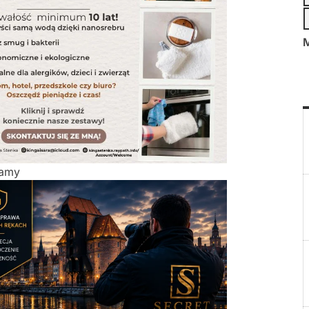
M
lamy