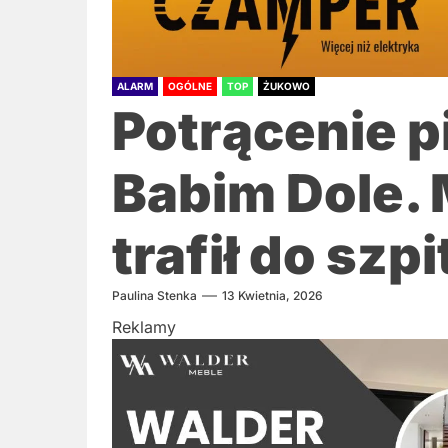
ALARM
OGÓLNE
TOP
ŻUKOWO
Potrącenie 
Babim Dole.
trafił do szpi
Paulina Stenka
13 Kwietnia, 2026
Reklamy