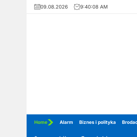
Skip
09.08.2026
9:40:10 AM
to
the
content
Home
Alarm
Biznes i polityka
Broda