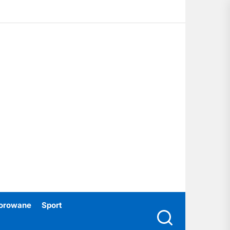
ubski24.pl
orowane
Sport