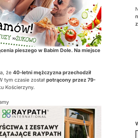
n
rącenia pieszego w Babim Dole. Na miejsce
ka, że
40-letni mężczyzna przechodził
 tym czasie został
potrącony przez 79-
u Kościerzyny.
lamy
W