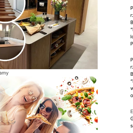
P
r
B
“
l
P
P
r
lamy
B
“
w
o
E
G
s