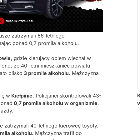
sze zatrzymali 66-letniego
ając ponad 0,7 promila alkoholu.
owie,
gdzie kierujący oplem wjechał w
alono, że 40-letni mieszkaniec powiatu
ało blisko
3 promile alkoholu
. Mężczyzna
K
elę w
Kiełpinie
. Policjanci skontrolowali 43-
ponad
0,7 promila alkoholu w organizmie
.
jazdy.
e zatrzymali 40-letniego kierowcę toyoty.
mila alkoholu
. Mężczyzna trafił do