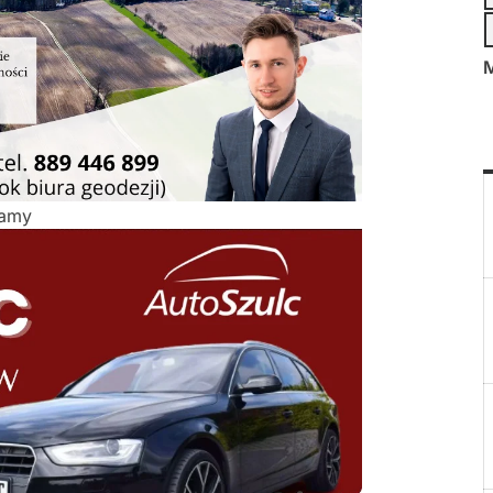
M
lamy