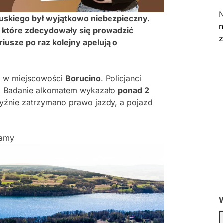
uskiego był wyjątkowo niebezpieczny.
n
b, które zdecydowały się prowadzić
usze po raz kolejny apelują o
k w miejscowości
Borucino
. Policjanci
na. Badanie alkomatem wykazało
ponad 2
yźnie zatrzymano prawo jazdy, a pojazd
lamy
W