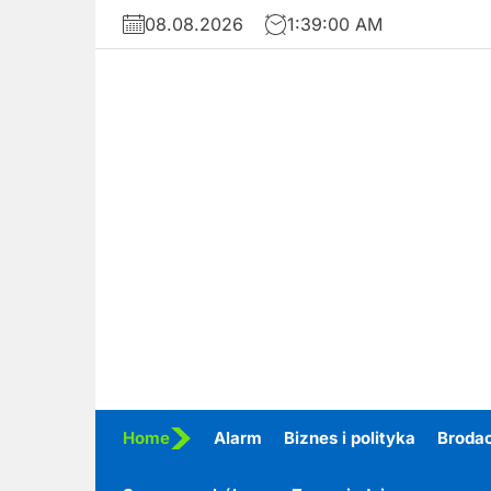
Skip
08.08.2026
1:39:02 AM
to
the
content
Home
Alarm
Biznes i polityka
Broda