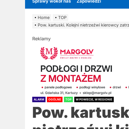
Sprawy wokół nas
Zapowiedzi
Home
TOP
Pow. kartuski. Kolejni nietrzeźwi kierowcy zat
Reklamy
ALARM
OGÓLNE
TOP
W POWIECIE, W REGIONIE
Pow. kartuski