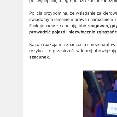
policyjnej celi, a jego pojazd został zabez
Policja przypomina, że wsiadanie za kierown
świadomym łamaniem prawa i narażaniem ż
Funkcjonariusze apelują, aby
reagować, gdy
prowadzić pojazd i niezwłocznie zgłaszać ta
Każda reakcja ma znaczenie i może uratować
ryzyko – to przestrzeń, w której obowiązują
szacunek.