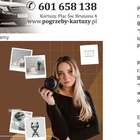
P
r
B
“
lamy
l
P
P
r
B
“
w
o
E
G
s