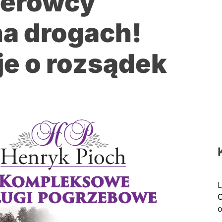
ierowcy
na drogach!
uje o rozsądek
L
C
o