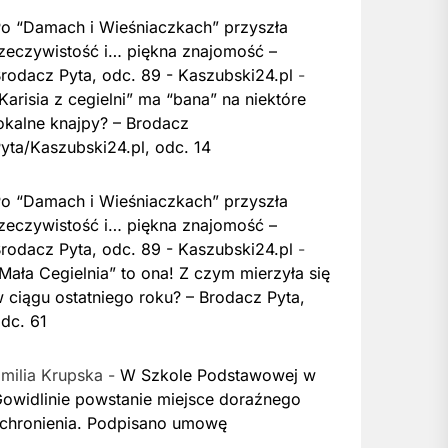
o “Damach i Wieśniaczkach” przyszła
zeczywistość i… piękna znajomość –
rodacz Pyta, odc. 89 - Kaszubski24.pl
-
Karisia z cegielni” ma “bana” na niektóre
okalne knajpy? – Brodacz
yta/Kaszubski24.pl, odc. 14
o “Damach i Wieśniaczkach” przyszła
zeczywistość i… piękna znajomość –
rodacz Pyta, odc. 89 - Kaszubski24.pl
-
Mała Cegielnia” to ona! Z czym mierzyła się
 ciągu ostatniego roku? – Brodacz Pyta,
dc. 61
milia Krupska
-
W Szkole Podstawowej w
owidlinie powstanie miejsce doraźnego
chronienia. Podpisano umowę