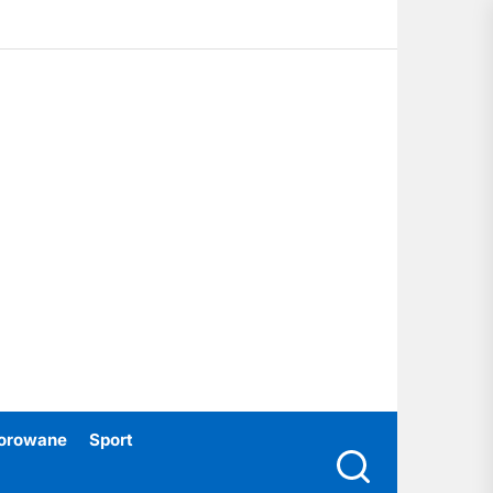
ubski24.pl
orowane
Sport