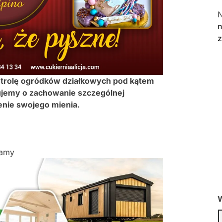
n
ntrolę ogródków działkowych pod kątem
ujemy o zachowanie szczególnej
enie swojego mienia.
lamy
W