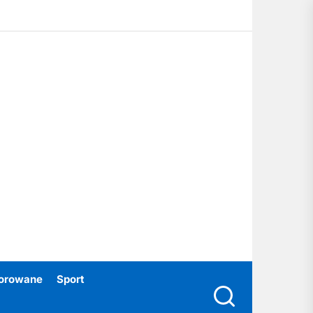
ubski24.pl
orowane
Sport