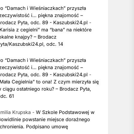
o “Damach i Wieśniaczkach” przyszła
zeczywistość i… piękna znajomość –
rodacz Pyta, odc. 89 - Kaszubski24.pl
-
Karisia z cegielni” ma “bana” na niektóre
okalne knajpy? – Brodacz
yta/Kaszubski24.pl, odc. 14
o “Damach i Wieśniaczkach” przyszła
zeczywistość i… piękna znajomość –
rodacz Pyta, odc. 89 - Kaszubski24.pl
-
Mała Cegielnia” to ona! Z czym mierzyła się
 ciągu ostatniego roku? – Brodacz Pyta,
dc. 61
milia Krupska
-
W Szkole Podstawowej w
owidlinie powstanie miejsce doraźnego
chronienia. Podpisano umowę