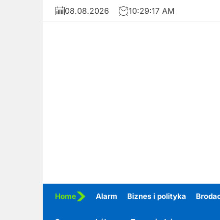
Skip
08.08.2026
10:29:18 AM
to
the
content
Home
Alarm
Biznes i polityka
Broda