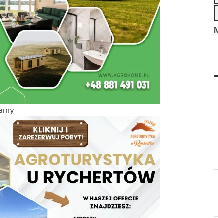
M
lamy