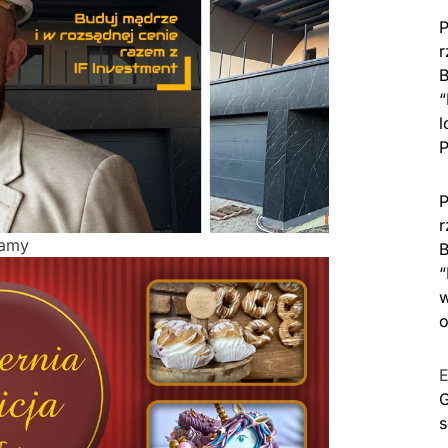
P
r
B
“
l
P
P
r
lamy
B
“
w
o
E
G
s