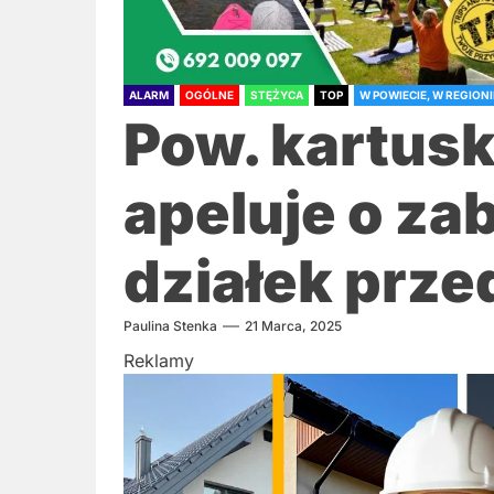
ALARM
OGÓLNE
STĘŻYCA
TOP
W POWIECIE, W REGIONI
Pow. kartuski
apeluje o za
działek prz
Paulina Stenka
21 Marca, 2025
Reklamy