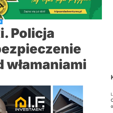
E
. Policja
bezpieczenie
ed włamaniami
L
C
o